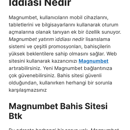
İddiası Nedir
Magnumbet, kullanıcıların mobil cihazlarını,
tabletlerini ve bilgisayarlarını kullanarak oturum
açmalarına olanak tanıyan ek bir özellik sunuyor.
Magnumbet yatırım i̇ddiası nedir
lisanslama
sistemi ve çeşitli promosyonları, bahisçilerin
yüksek beklentilere sahip olmasını sağlar. Web
sitesini kullanarak kazancınızı
Magnumbet
artırabilirsiniz. Yeni Magnumbet bağlantınıza
çok güvenebilirsiniz. Bahis sitesi güvenli
olduğundan, kullanırken herhangi bir sorunla
karşılaşmazsınız
Magnumbet Bahis Sitesi
Btk