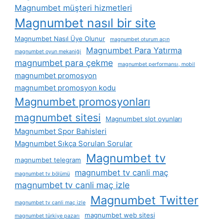
Magnumbet müşteri hizmetleri
Magnumbet nasıl bir site
Magnumbet Nasıl Üye Olunur
magnumbet oturum açın
Magnumbet Para Yatırma
magnumbet oyun mekaniği
magnumbet para çekme
magnumbet performansı, mobil
magnumbet promosyon
magnumbet promosyon kodu
Magnumbet promosyonları
magnumbet sitesi
Magnumbet slot oyunları
Magnumbet Spor Bahisleri
Magnumbet Sıkça Sorulan Sorular
Magnumbet tv
magnumbet telegram
magnumbet tv canli maç
magnumbet tv bölümü
magnumbet tv canli maç izle
Magnumbet Twitter
magnumbet tv canli maç izle
magnumbet web sitesi
magnumbet türkiye pazarı