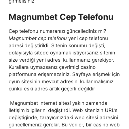
girmelisiniz
Magnumbet Cep Telefonu
Cep telefonu numaranızı güncellediniz mi?
Magnumbet cep telefonu
yeni cep telefonu
adresi değiştirildi. Sitenin konumu değişti,
dolayısıyla sitede oynamak istiyorsanız sitenin
size verdiği yeni adresi kullanmanız gerekiyor.
Kurallara uymazsanız çevrimiçi casino
platformuna erişemezsiniz. Sayfaya erişmek için
oyun sitesinin mevcut adresini kullanmalısınız
çünkü eski adres artık geçerli değildir
Magnumbet internet sitesi yakın zamanda
iletişim bilgilerini değiştirdi. Web sitenizin URL’si
değiştiğinde, tarayıcınızdaki web sitesi adresini
güncellemeniz gerekir. Bu veriler, bir casino web