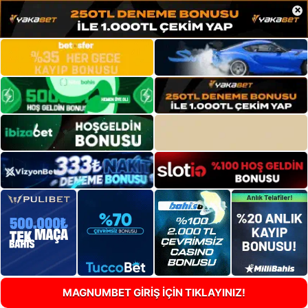
×
MAGNUMBET GİRİŞ İÇİN TIKLAYINIZ!