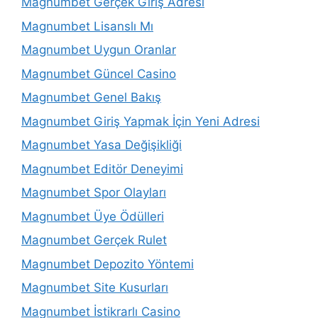
Magnumbet Gerçek Giriş Adresi
Magnumbet Lisanslı Mı
Magnumbet Uygun Oranlar
Magnumbet Güncel Casino
Magnumbet Genel Bakış
Magnumbet Giriş Yapmak İçin Yeni Adresi
Magnumbet Yasa Değişikliği
Magnumbet Editör Deneyimi
Magnumbet Spor Olayları
Magnumbet Üye Ödülleri
Magnumbet Gerçek Rulet
Magnumbet Depozito Yöntemi
Magnumbet Site Kusurları
Magnumbet İstikrarlı Casino