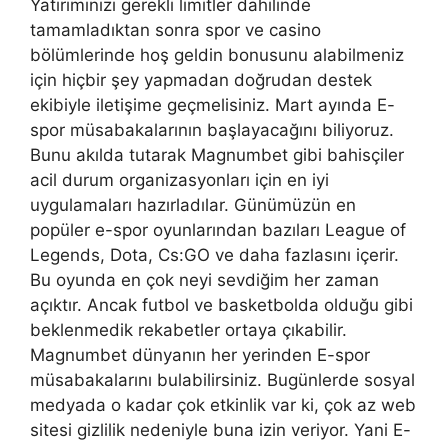
Yatırımınızı gerekli limitler dahilinde
tamamladıktan sonra spor ve casino
bölümlerinde hoş geldin bonusunu alabilmeniz
için hiçbir şey yapmadan doğrudan destek
ekibiyle iletişime geçmelisiniz. Mart ayında E-
spor müsabakalarının başlayacağını biliyoruz.
Bunu akılda tutarak Magnumbet gibi bahisçiler
acil durum organizasyonları için en iyi
uygulamaları hazırladılar. Günümüzün en
popüler e-spor oyunlarından bazıları League of
Legends, Dota, Cs:GO ve daha fazlasını içerir.
Bu oyunda en çok neyi sevdiğim her zaman
açıktır. Ancak futbol ve basketbolda olduğu gibi
beklenmedik rekabetler ortaya çıkabilir.
Magnumbet dünyanın her yerinden E-spor
müsabakalarını bulabilirsiniz. Bugünlerde sosyal
medyada o kadar çok etkinlik var ki, çok az web
sitesi gizlilik nedeniyle buna izin veriyor. Yani E-