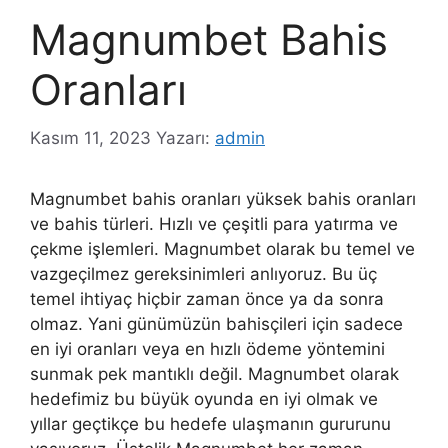
Magnumbet Bahis
Oranları
Kasım 11, 2023
Yazarı:
admin
Magnumbet bahis oranları yüksek bahis oranları
ve bahis türleri. Hızlı ve çeşitli para yatırma ve
çekme işlemleri. Magnumbet olarak bu temel ve
vazgeçilmez gereksinimleri anlıyoruz. Bu üç
temel ihtiyaç hiçbir zaman önce ya da sonra
olmaz. Yani günümüzün bahisçileri için sadece
en iyi oranları veya en hızlı ödeme yöntemini
sunmak pek mantıklı değil. Magnumbet olarak
hedefimiz bu büyük oyunda en iyi olmak ve
yıllar geçtikçe bu hedefe ulaşmanın gururunu