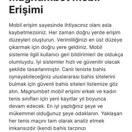
Erişimi
Mobil erişim sayesinde ihtiyacınız olanı asla
kaybetmezsiniz. Her zaman doğru yerde erişim
düzeyleri oluşturun. Verimliliğinizi en üst düzeye
çıkarmak için doğru yere geldiniz. Mobil
sistemle ilgili kullanıcı geri bildirimleri de oldukça
olumluydu. İyi sistemler hızlı ve güvenilir olacak
şekilde tasarlanmıştır. Canlı teniste bahis
oynayabileceğiniz uluslararası bahis sitelerini
bulmak için güvenli bahis siteleri listemize göz
atın.
Magnumbet mobil erişimi
erkek ve kadın
tenis sınıfları için yeni kayıtlar yıl boyunca
devam edecek. En iyi yaptığınız şeye ve
mükemmel olduğunuz şeye odaklanın. Yaklaşan
her tenis maçını tam olarak analiz etmek
imkansızdır (kendi bahis tarzınızı