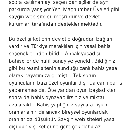
spora katılmamayı seçen bahisçiler de aynı
parkurda yarışıyor.Yeni Magnumbet Üyeleri gibi
saygın web siteleri meşrudur ve devlet
kurumları tarafından desteklenmektedir.
Bu özel şirketlerin devletle doğrudan bağları
vardır ve Türkiye meraklıları için yasal bahis
seçeneklerinden biridir. Ancak yasadışı
bahisçiler de hafif sanayiye yöneldi. Bildiğiniz
gibi bu resmi sitenin sunduğu canlı bahis yasal
olarak hayatımıza girmiştir. Tek sorun
oyuncuların bazı özel oyunlar dışında canlı bahis
yapamamasıdır. Öte yandan oyun başladıktan
sonra da bahis oynayabilirsiniz ve miktar
azalacaktır. Bahis yaptığınız sayılara ilişkin
oranlar sınırlıdır ancak bireysel oyunlardaki
oranlar da düşüktür. Saygın web siteleri yasa
dışı bahis şirketlerine göre çok daha az