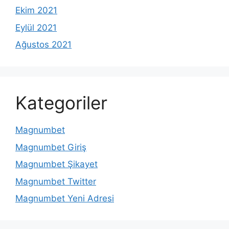
Ekim 2021
Eylül 2021
Ağustos 2021
Kategoriler
Magnumbet
Magnumbet Giriş
Magnumbet Şikayet
Magnumbet Twitter
Magnumbet Yeni Adresi