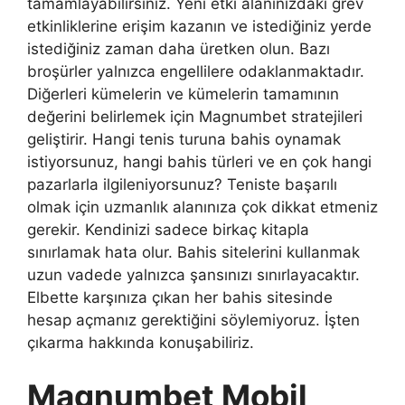
tamamlayabilirsiniz. Yeni etki alanınızdaki grev
etkinliklerine erişim kazanın ve istediğiniz yerde
istediğiniz zaman daha üretken olun. Bazı
broşürler yalnızca engellilere odaklanmaktadır.
Diğerleri kümelerin ve kümelerin tamamının
değerini belirlemek için Magnumbet stratejileri
geliştirir. Hangi tenis turuna bahis oynamak
istiyorsunuz, hangi bahis türleri ve en çok hangi
pazarlarla ilgileniyorsunuz? Teniste başarılı
olmak için uzmanlık alanınıza çok dikkat etmeniz
gerekir. Kendinizi sadece birkaç kitapla
sınırlamak hata olur. Bahis sitelerini kullanmak
uzun vadede yalnızca şansınızı sınırlayacaktır.
Elbette karşınıza çıkan her bahis sitesinde
hesap açmanız gerektiğini söylemiyoruz. İşten
çıkarma hakkında konuşabiliriz.
Magnumbet Mobil