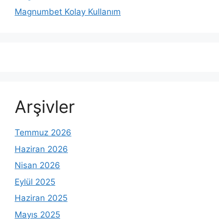
Magnumbet Kolay Kullanım
Arşivler
Temmuz 2026
Haziran 2026
Nisan 2026
Eylül 2025
Haziran 2025
Mayıs 2025