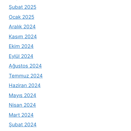
Şubat 2025
Ocak 2025
Aralık 2024
Kasım 2024
Ekim 2024
Eylül 2024
Ağustos 2024
Temmuz 2024
Haziran 2024
Mayıs 2024
Nisan 2024
Mart 2024
Şubat 2024