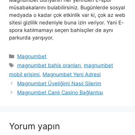
Magnumbet dünyanın her yerinden E-spor
müsabakalarını bulabilirsiniz. Bugünlerde sosyal
medyada o kadar çok etkinlik var ki, çok az web
sitesi gizlilik nedeniyle buna izin veriyor. Yani E-
spora katılmamayı seçen bahisçiler de aynı
parkurda yarışıyor.
Kategoriler
Magnumbet
Etiketler
magnumbet bahis oranları
,
magnumbet
mobil erişimi
,
Magnumbet Yeni Adresi
Magnumbet Üyeliğimi Nasıl Silerim
Magnumbet Canlı Casino Bağlantısı
Yorum yapın