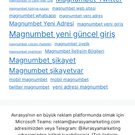
magnumbet tv canli maç izle
magnumbet web sitesi
magnumbet türkiye pazarı
magnumbet whatsapp
magnumbet yeni adres
Magnumbet Yeni Adresi
magnumbet yeni giris
Magnumbet yeni güncel giriş
magnumbet üyelik
magnumbet çözüm i̇fadeleri
Magnumbet İletişim Bilgileri
magnumbet üyelikleri
Magnumbet şikayet
Magnumbet şikayetvar
mobil magnumbet
mobil magnumbet
yeni adresi magnumbet
twitter magnumbet
Avrasya'nın en büyük reklam platformunda olmak için
Microsoft Teams:
reklam@avrasyamarketing.com
adresimizden veya Telegram: @Avrasyamarketing
adresimizden irtibat kurabilirsiniz. (Tek iletişim