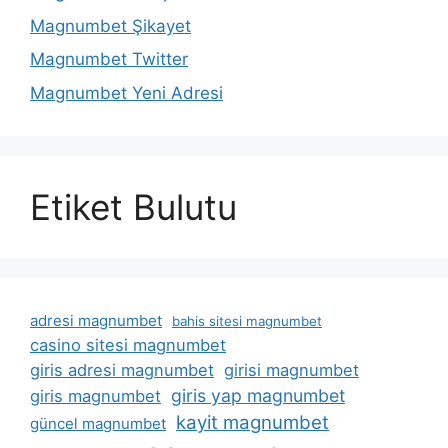
Magnumbet Şikayet
Magnumbet Twitter
Magnumbet Yeni Adresi
Etiket Bulutu
adresi magnumbet
bahis sitesi magnumbet
casino sitesi magnumbet
giris adresi magnumbet
girisi magnumbet
giris yap magnumbet
giris magnumbet
kayit magnumbet
güncel magnumbet