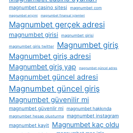
magnumbet casino sitesi
magnumbet com
magnumbet erişimi
magnumbet finansal i̇şlemleri
Magnumbet gerçek adresi
magnumbet girisi
magnumbet girisi
Magnumbet giriş
magnumbet giris twitter
Magnumbet giriş adresi
Magnumbet giriş yap
magnumbet güncel adres
Magnumbet güncel adresi
Magnumbet güncel giriş
Magnumbet güvenilir mi
magnumbet güvenlir mi
magnumbet hakkında
magnumbet instagram
magnumbet hesap oluşturma
Magnumbet kaç oldu
magnumbet kayit