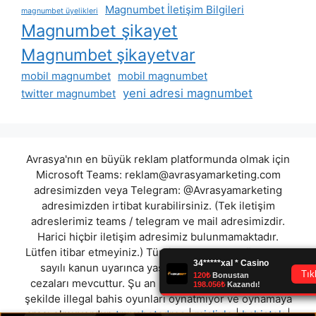
Magnumbet İletişim Bilgileri
magnumbet üyelikleri
Magnumbet şikayet
Magnumbet şikayetvar
mobil magnumbet
mobil magnumbet
yeni adresi magnumbet
twitter magnumbet
Avrasya'nın en büyük reklam platformunda olmak için
Microsoft Teams:
reklam@avrasyamarketing.com
adresimizden veya Telegram: @Avrasyamarketing
adresimizden irtibat kurabilirsiniz. (Tek iletişim
adreslerimiz teams / telegram ve mail adresimizdir.
Harici hiçbir iletişim adresimiz bulunmamaktadır.
Lütfen itibar etmeyiniz.) Türkiye yasalarına göre 7258
sayılı kanun uyarınca yasa dışı bahis oynamanın
cezaları mevcuttur. Şu an bulunduğunuz site hiç bir
şekilde illegal bahis oyunları oynatmıyor ve oynamaya
aracı olmuyordur.
truvabetadres
|
misliyle
|
bahistek
|