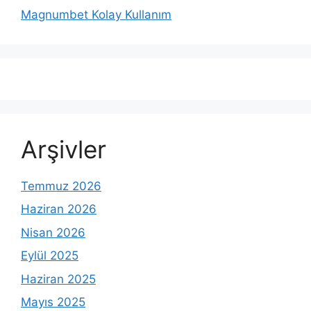
Magnumbet Kolay Kullanım
Arşivler
Temmuz 2026
Haziran 2026
Nisan 2026
Eylül 2025
Haziran 2025
Mayıs 2025