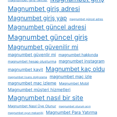
Magnumbet giriş adresi
Magnumbet giriş yap
magnumbet güncel adres
Magnumbet güncel adresi
Magnumbet güncel giriş
Magnumbet güvenilir mi
magnumbet güvenlir mi
magnumbet hakkında
magnumbet instagram
magnumbet hesap oluşturma
Magnumbet kaç oldu
magnumbet kayit
magnumbet maç izle
magnumbet lisans doğrulama
magnumbet maç izleme
Magnumbet Mobil
Magnumbet müşteri hizmetleri
Magnumbet nasıl bir site
Magnumbet Nasıl Üye Olunur
magnumbet oturum açın
Magnumbet Para Yatırma
magnumbet oyun mekaniği