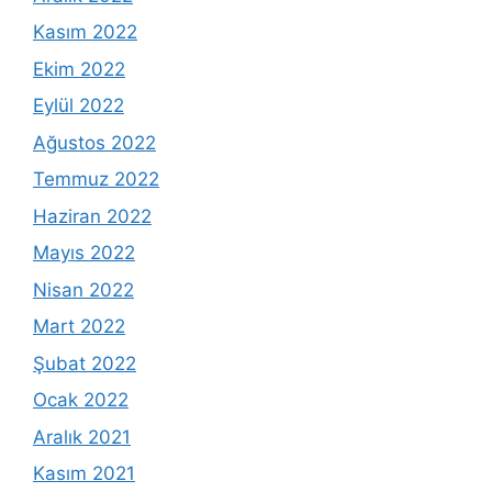
Kasım 2022
Ekim 2022
Eylül 2022
Ağustos 2022
Temmuz 2022
Haziran 2022
Mayıs 2022
Nisan 2022
Mart 2022
Şubat 2022
Ocak 2022
Aralık 2021
Kasım 2021