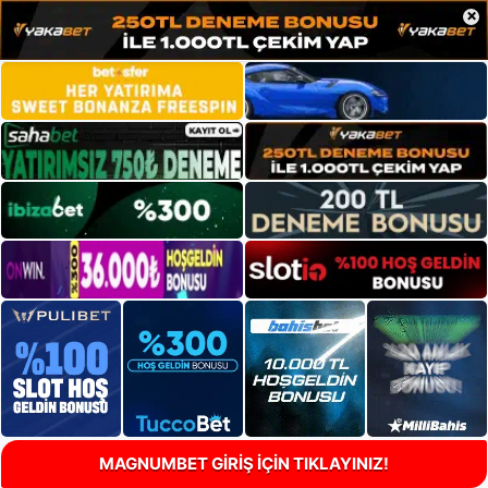
×
MAGNUMBET GİRİŞ İÇİN TIKLAYINIZ!