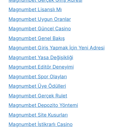
Magnumbet Lisanslı Mı
Magnumbet Uygun Oranlar
Magnumbet Güncel Casino
Magnumbet Genel Bakış
Magnumbet Giriş Yapmak İçin Yeni Adresi
Magnumbet Yasa Değişikliği
Magnumbet Editör Deneyimi
Magnumbet Spor Olayları
Magnumbet Üye Ödülleri
Magnumbet Gerçek Rulet
Magnumbet Depozito Yöntemi
Magnumbet Site Kusurları
Magnumbet İstikrarlı Casino