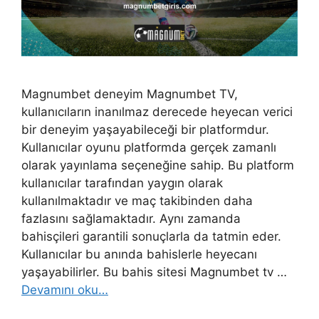
Magnumbet deneyim Magnumbet TV,
kullanıcıların inanılmaz derecede heyecan verici
bir deneyim yaşayabileceği bir platformdur.
Kullanıcılar oyunu platformda gerçek zamanlı
olarak yayınlama seçeneğine sahip. Bu platform
kullanıcılar tarafından yaygın olarak
kullanılmaktadır ve maç takibinden daha
fazlasını sağlamaktadır. Aynı zamanda
bahisçileri garantili sonuçlarla da tatmin eder.
Kullanıcılar bu anında bahislerle heyecanı
yaşayabilirler. Bu bahis sitesi Magnumbet tv …
Devamını oku…