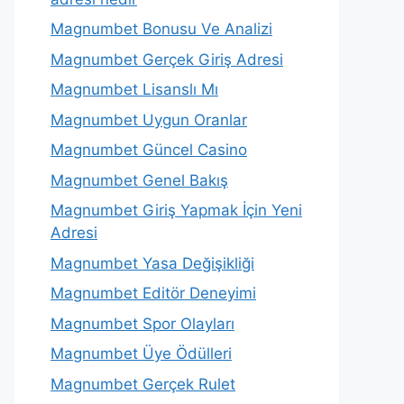
Magnumbet Bonusu Ve Analizi
Magnumbet Gerçek Giriş Adresi
Magnumbet Lisanslı Mı
Magnumbet Uygun Oranlar
Magnumbet Güncel Casino
Magnumbet Genel Bakış
Magnumbet Giriş Yapmak İçin Yeni
Adresi
Magnumbet Yasa Değişikliği
Magnumbet Editör Deneyimi
Magnumbet Spor Olayları
Magnumbet Üye Ödülleri
Magnumbet Gerçek Rulet