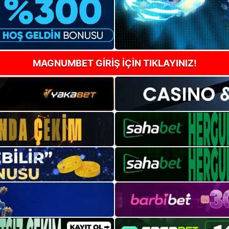
MAGNUMBET GİRİŞ İÇİN TIKLAYINIZ!