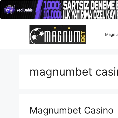
İçeriğe
atla
Magnu
magnumbet casi
Magnumbet Casino