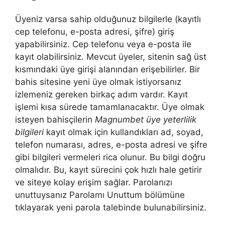
Üyeniz varsa sahip olduğunuz bilgilerle (kayıtlı
cep telefonu, e-posta adresi, şifre) giriş
yapabilirsiniz. Cep telefonu veya e-posta ile
kayıt olabilirsiniz. Mevcut üyeler, sitenin sağ üst
kısmındaki üye girişi alanından erişebilirler. Bir
bahis sitesine yeni üye olmak istiyorsanız
izlemeniz gereken birkaç adım vardır. Kayıt
işlemi kısa sürede tamamlanacaktır. Üye olmak
isteyen bahisçilerin
Magnumbet üye yeterlilik
bilgileri
kayıt olmak için kullandıkları ad, soyad,
telefon numarası, adres, e-posta adresi ve şifre
gibi bilgileri vermeleri rica olunur. Bu bilgi doğru
olmalıdır. Bu, kayıt sürecini çok hızlı hale getirir
ve siteye kolay erişim sağlar. Parolanızı
unuttuysanız Parolamı Unuttum bölümüne
tıklayarak yeni parola talebinde bulunabilirsiniz.