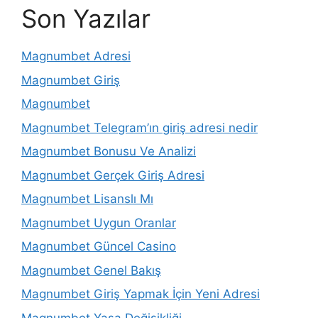
Son Yazılar
Magnumbet Adresi
Magnumbet Giriş
Magnumbet
Magnumbet Telegram’ın giriş adresi nedir
Magnumbet Bonusu Ve Analizi
Magnumbet Gerçek Giriş Adresi
Magnumbet Lisanslı Mı
Magnumbet Uygun Oranlar
Magnumbet Güncel Casino
Magnumbet Genel Bakış
Magnumbet Giriş Yapmak İçin Yeni Adresi
Magnumbet Yasa Değişikliği