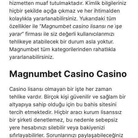
hizmetten muaf tutulmaktadır. Kimlik bilgileriniz
hiçbir şekilde açığa çıkmaz ve her ihtimalden
kolaylıkla yararlanabilirsiniz. Yukarıdaki tüm
özellikler ile “
Magnumbet casino lisansı ne i̇şe
yarar
” firması ile siz değerli kullanıcılarımızı
tehlikeye atabilecek bir durum asla yoktur.
Magnumbet tüm kategorilerinden rahatlıkla
yararlanabilirsiniz.
Magnumbet Casino Casino
Casino lisansı olmayan bir işte her zaman
tehlike vardır. Birçok kişi güvenilir ve sağlam bir
altyapıya sahip olduğu için bu bahis sitesini
tercih etmektedir. Hiçbir aracı kurum lisanssız
bir şirketi denetlemez, bu nedenle sebepsiz
yere hesabınızı silebilir veya bakiyenizi
sıfırlayabilirler. Sorunlarınızı paylaşabileceğiniz