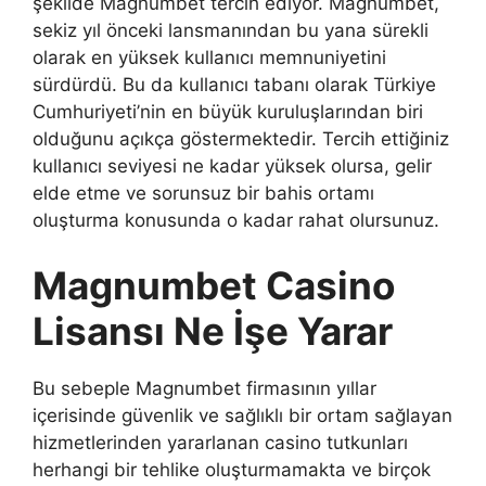
şekilde Magnumbet tercih ediyor. Magnumbet,
sekiz yıl önceki lansmanından bu yana sürekli
olarak en yüksek kullanıcı memnuniyetini
sürdürdü. Bu da kullanıcı tabanı olarak Türkiye
Cumhuriyeti’nin en büyük kuruluşlarından biri
olduğunu açıkça göstermektedir. Tercih ettiğiniz
kullanıcı seviyesi ne kadar yüksek olursa, gelir
elde etme ve sorunsuz bir bahis ortamı
oluşturma konusunda o kadar rahat olursunuz.
Magnumbet Casino
Lisansı Ne İşe Yarar
Bu sebeple Magnumbet firmasının yıllar
içerisinde güvenlik ve sağlıklı bir ortam sağlayan
hizmetlerinden yararlanan casino tutkunları
herhangi bir tehlike oluşturmamakta ve birçok