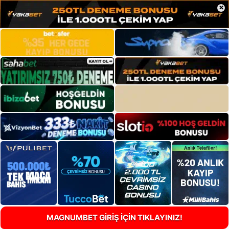
×
MAGNUMBET GİRİŞ İÇİN TIKLAYINIZ!