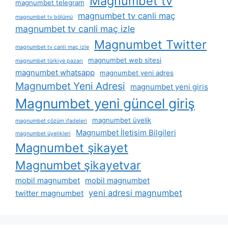
Magnumbet tv
magnumbet telegram
magnumbet tv canli maç
magnumbet tv bölümü
magnumbet tv canli maç izle
Magnumbet Twitter
magnumbet tv canli maç izle
magnumbet web sitesi
magnumbet türkiye pazarı
magnumbet whatsapp
magnumbet yeni adres
Magnumbet Yeni Adresi
magnumbet yeni giris
Magnumbet yeni güncel giriş
magnumbet üyelik
magnumbet çözüm i̇fadeleri
Magnumbet İletişim Bilgileri
magnumbet üyelikleri
Magnumbet şikayet
Magnumbet şikayetvar
mobil magnumbet
mobil magnumbet
yeni adresi magnumbet
twitter magnumbet