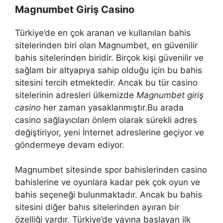
Magnumbet Giriş Casino
Türkiye’de en çok aranan ve kullanılan bahis
sitelerinden biri olan Magnumbet, en güvenilir
bahis sitelerinden biridir. Birçok kişi güvenilir ve
sağlam bir altyapıya sahip olduğu için bu bahis
sitesini tercih etmektedir. Ancak bu tür casino
sitelerinin adresleri ülkemizde
Magnumbet giriş
casino
her zaman yasaklanmıştır.Bu arada
casino sağlayıcıları önlem olarak sürekli adres
değiştiriyor, yeni İnternet adreslerine geçiyor ve
göndermeye devam ediyor.
Magnumbet sitesinde spor bahislerinden casino
bahislerine ve oyunlara kadar pek çok oyun ve
bahis seçeneği bulunmaktadır. Ancak bu bahis
sitesini diğer bahis sitelerinden ayıran bir
özelliği vardır. Türkiye’de yayına başlayan ilk