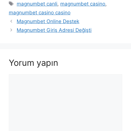
Etiketler
magnumbet canli
,
magnumbet casino
,
magnumbet casino casino
Magnumbet Online Destek
Magnumbet Giriş Adresi Değişti
Yorum yapın
Yorum