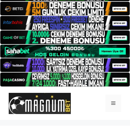
İçeriğe
atla
Menü