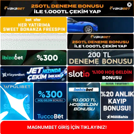
×
MAGNUMBET GİRİŞ İÇİN TIKLAYINIZ!