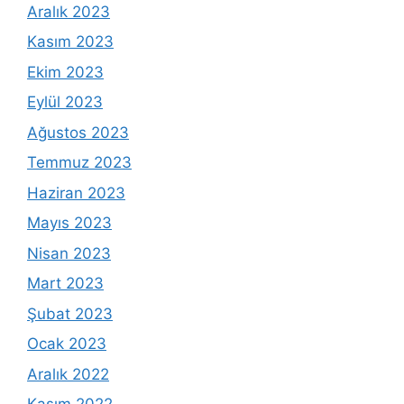
Aralık 2023
Kasım 2023
Ekim 2023
Eylül 2023
Ağustos 2023
Temmuz 2023
Haziran 2023
Mayıs 2023
Nisan 2023
Mart 2023
Şubat 2023
Ocak 2023
Aralık 2022