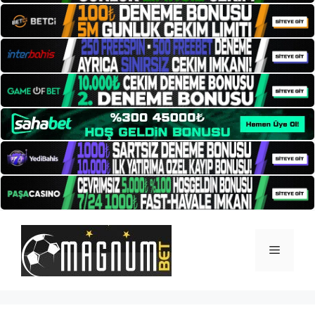
İçeriğe
atla
Menü