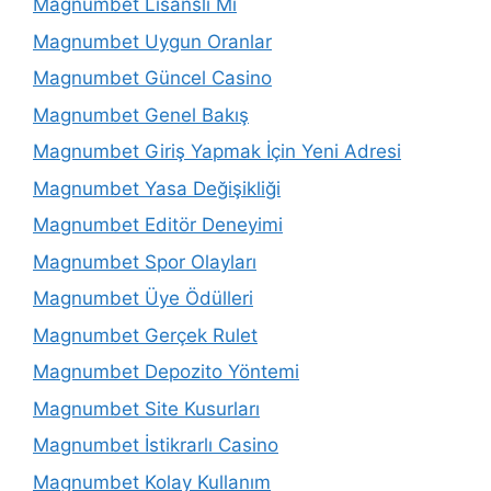
Magnumbet Lisanslı Mı
Magnumbet Uygun Oranlar
Magnumbet Güncel Casino
Magnumbet Genel Bakış
Magnumbet Giriş Yapmak İçin Yeni Adresi
Magnumbet Yasa Değişikliği
Magnumbet Editör Deneyimi
Magnumbet Spor Olayları
Magnumbet Üye Ödülleri
Magnumbet Gerçek Rulet
Magnumbet Depozito Yöntemi
Magnumbet Site Kusurları
Magnumbet İstikrarlı Casino
Magnumbet Kolay Kullanım