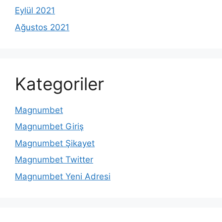
Eylül 2021
Ağustos 2021
Kategoriler
Magnumbet
Magnumbet Giriş
Magnumbet Şikayet
Magnumbet Twitter
Magnumbet Yeni Adresi