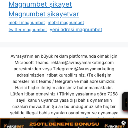
Magnumbet şikayet
Magnumbet şikayetvar
mobil magnumbet
mobil magnumbet
yeni adresi magnumbet
twitter magnumbet
Avrasya'nın en büyük reklam platformunda olmak için
Microsoft Teams:
reklam@avrasyamarketing.com
adresimizden veya Telegram: @Avrasyamarketing
adresimizden irtibat kurabilirsiniz. (Tek iletişim
adreslerimiz teams / telegram ve mail adresimizdir.
Harici hiçbir iletişim adresimiz bulunmamaktadır.
Lütfen itibar etmeyiniz.) Türkiye yasalarına göre 7258
sayılı kanun uyarınca yasa dışı bahis oynamanın
cezaları mevcuttur. Şu an bulunduğunuz site hiç bir
şekilde illegal bahis oyunları oynatmıyor ve oynamaya
aracı olmuyordur.
truvabetadres
|
misliyle
|
bahistek
|
×
logocasino
|
efsanebahis
|
betnbet
|
gatabet
|
alibahis