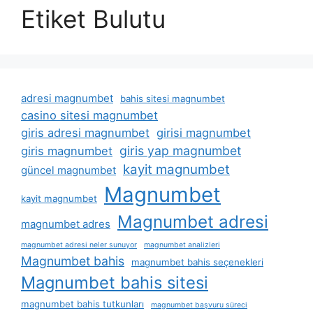
Etiket Bulutu
adresi magnumbet
bahis sitesi magnumbet
casino sitesi magnumbet
giris adresi magnumbet
girisi magnumbet
giris yap magnumbet
giris magnumbet
kayit magnumbet
güncel magnumbet
Magnumbet
kayit magnumbet
Magnumbet adresi
magnumbet adres
magnumbet adresi neler sunuyor
magnumbet analizleri
Magnumbet bahis
magnumbet bahis seçenekleri
Magnumbet bahis sitesi
magnumbet bahis tutkunları
magnumbet başvuru süreci