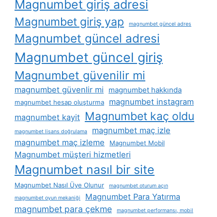
Magnumbet giriş adresi
Magnumbet giriş yap
magnumbet güncel adres
Magnumbet güncel adresi
Magnumbet güncel giriş
Magnumbet güvenilir mi
magnumbet güvenlir mi
magnumbet hakkında
magnumbet instagram
magnumbet hesap oluşturma
Magnumbet kaç oldu
magnumbet kayit
magnumbet maç izle
magnumbet lisans doğrulama
magnumbet maç izleme
Magnumbet Mobil
Magnumbet müşteri hizmetleri
Magnumbet nasıl bir site
Magnumbet Nasıl Üye Olunur
magnumbet oturum açın
Magnumbet Para Yatırma
magnumbet oyun mekaniği
magnumbet para çekme
magnumbet performansı, mobil