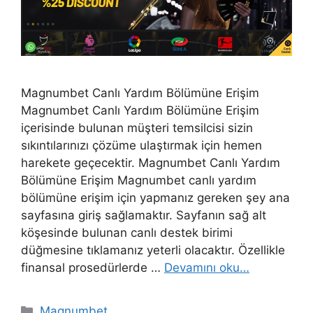
Magnumbet Canlı Yardım Bölümüne Erişim
Magnumbet Canlı Yardım Bölümüne Erişim
içerisinde bulunan müşteri temsilcisi sizin
sıkıntılarınızı çözüme ulaştırmak için hemen
harekete geçecektir. Magnumbet Canlı Yardım
Bölümüne Erişim Magnumbet canlı yardım
bölümüne erişim için yapmanız gereken şey ana
sayfasına giriş sağlamaktır. Sayfanın sağ alt
köşesinde bulunan canlı destek birimi
düğmesine tıklamanız yeterli olacaktır. Özellikle
finansal prosedürlerde …
Devamını oku…
Kategoriler
Magnumbet