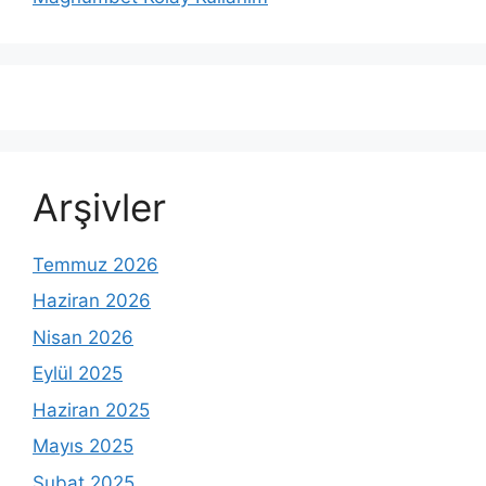
Arşivler
Temmuz 2026
Haziran 2026
Nisan 2026
Eylül 2025
Haziran 2025
Mayıs 2025
Şubat 2025