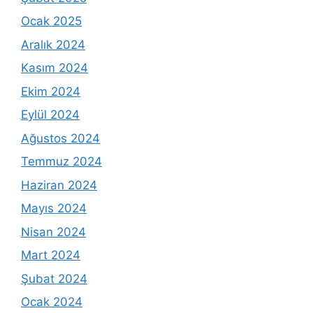
Ocak 2025
Aralık 2024
Kasım 2024
Ekim 2024
Eylül 2024
Ağustos 2024
Temmuz 2024
Haziran 2024
Mayıs 2024
Nisan 2024
Mart 2024
Şubat 2024
Ocak 2024