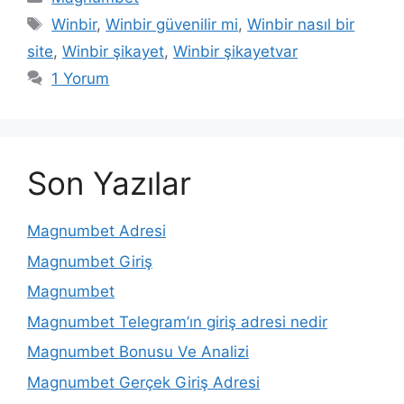
Etiketler
Winbir
,
Winbir güvenilir mi
,
Winbir nasıl bir
site
,
Winbir şikayet
,
Winbir şikayetvar
1 Yorum
Son Yazılar
Magnumbet Adresi
Magnumbet Giriş
Magnumbet
Magnumbet Telegram’ın giriş adresi nedir
Magnumbet Bonusu Ve Analizi
Magnumbet Gerçek Giriş Adresi