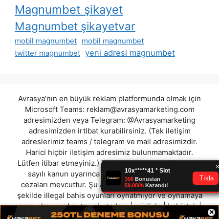
Magnumbet şikayet
Magnumbet şikayetvar
mobil magnumbet
mobil magnumbet
yeni adresi magnumbet
twitter magnumbet
Avrasya'nın en büyük reklam platformunda olmak için
Microsoft Teams:
reklam@avrasyamarketing.com
adresimizden veya Telegram: @Avrasyamarketing
adresimizden irtibat kurabilirsiniz. (Tek iletişim
adreslerimiz teams / telegram ve mail adresimizdir.
Harici hiçbir iletişim adresimiz bulunmamaktadır.
Lütfen itibar etmeyiniz.) Türkiye yasalarına göre 7258
sayılı kanun uyarınca yasa dışı bahis oynamanın
cezaları mevcuttur. Şu an bulunduğunuz site hiç bir
şekilde illegal bahis oyunları oynatmıyor ve oynamaya
aracı olmuyordur.
truvabetadres
|
misliyle
|
bahistek
|
×
logocasino
|
efsanebahis
|
betnbet
|
gatabet
|
alibahis