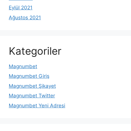
Eylül 2021
Ağustos 2021
Kategoriler
Magnumbet
Magnumbet Giriş
Magnumbet Şikayet
Magnumbet Twitter
Magnumbet Yeni Adresi