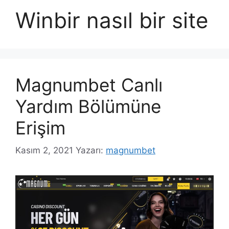
Winbir nasıl bir site
Magnumbet Canlı
Yardım Bölümüne
Erişim
Kasım 2, 2021
Yazarı:
magnumbet