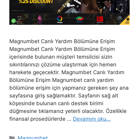
Magnumbet Canlı Yardım Bölümüne Erişim
Magnumbet Canlı Yardım Bölümüne Erişim
içerisinde bulunan müşteri temsilcisi sizin
sıkıntılarınızı çözüme ulaştırmak için hemen
harekete geçecektir. Magnumbet Canlı Yardım
Bölümüne Erişim Magnumbet canlı yardım
bölümüne erişim için yapmanız gereken şey ana
sayfasına giriş sağlamaktır. Sayfanın sağ alt
köşesinde bulunan canlı destek birimi
düğmesine tıklamanız yeterli olacaktır. Özellikle
finansal prosedürlerde …
Devamını oku…
Kategoriler
Magnumbet