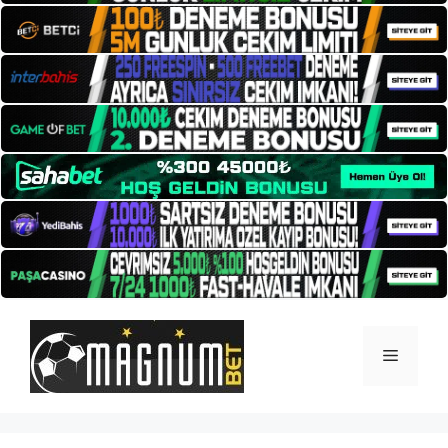
İçeriğe
atla
Menü