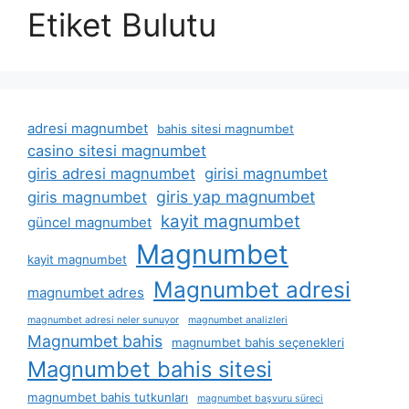
Etiket Bulutu
adresi magnumbet
bahis sitesi magnumbet
casino sitesi magnumbet
giris adresi magnumbet
girisi magnumbet
giris yap magnumbet
giris magnumbet
kayit magnumbet
güncel magnumbet
Magnumbet
kayit magnumbet
Magnumbet adresi
magnumbet adres
magnumbet adresi neler sunuyor
magnumbet analizleri
Magnumbet bahis
magnumbet bahis seçenekleri
Magnumbet bahis sitesi
magnumbet bahis tutkunları
magnumbet başvuru süreci