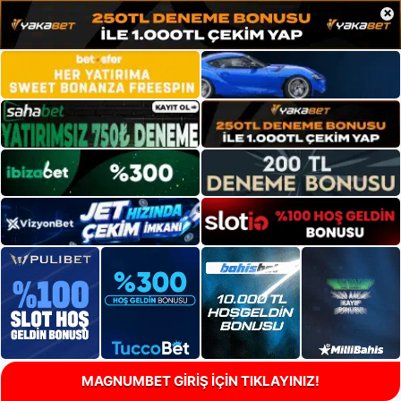
×
MAGNUMBET GİRİŞ İÇİN TIKLAYINIZ!