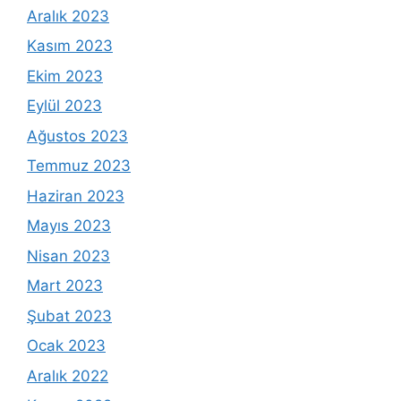
Aralık 2023
Kasım 2023
Ekim 2023
Eylül 2023
Ağustos 2023
Temmuz 2023
Haziran 2023
Mayıs 2023
Nisan 2023
Mart 2023
Şubat 2023
Ocak 2023
Aralık 2022