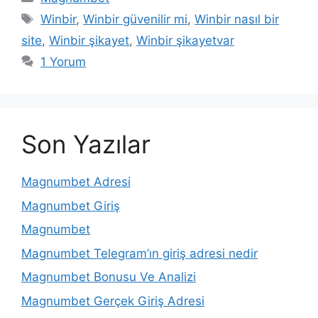
Etiketler
Winbir
,
Winbir güvenilir mi
,
Winbir nasıl bir
site
,
Winbir şikayet
,
Winbir şikayetvar
1 Yorum
Son Yazılar
Magnumbet Adresi
Magnumbet Giriş
Magnumbet
Magnumbet Telegram’ın giriş adresi nedir
Magnumbet Bonusu Ve Analizi
Magnumbet Gerçek Giriş Adresi