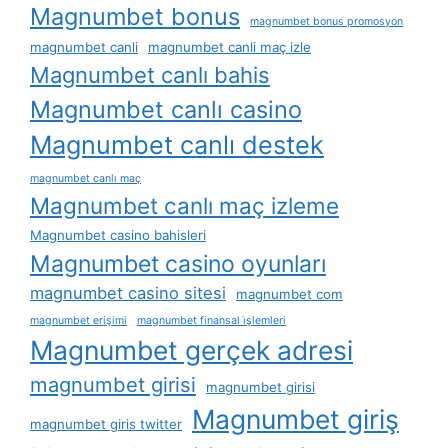
Magnumbet bonus
magnumbet bonus promosyon
magnumbet canli
magnumbet canli maç izle
Magnumbet canlı bahis
Magnumbet canlı casino
Magnumbet canlı destek
magnumbet canlı maç
Magnumbet canlı maç izleme
Magnumbet casino bahisleri
Magnumbet casino oyunları
magnumbet casino sitesi
magnumbet com
magnumbet erişimi
magnumbet finansal i̇şlemleri
Magnumbet gerçek adresi
magnumbet girisi
magnumbet girisi
Magnumbet giriş
magnumbet giris twitter