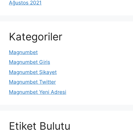
Ağustos 2021
Kategoriler
Magnumbet
Magnumbet Giriş
Magnumbet Şikayet
Magnumbet Twitter
Magnumbet Yeni Adresi
Etiket Bulutu