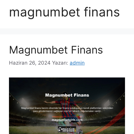
magnumbet finans
Magnumbet Finans
Haziran 26, 2024
Yazarı:
admin