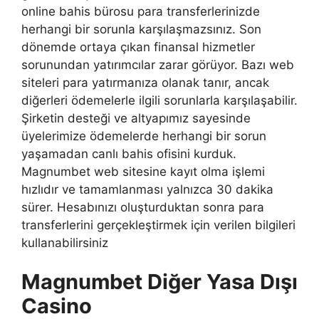
online bahis bürosu para transferlerinizde
herhangi bir sorunla karşılaşmazsınız. Son
dönemde ortaya çıkan finansal hizmetler
sorunundan yatırımcılar zarar görüyor. Bazı web
siteleri para yatırmanıza olanak tanır, ancak
diğerleri ödemelerle ilgili sorunlarla karşılaşabilir.
Şirketin desteği ve altyapımız sayesinde
üyelerimize ödemelerde herhangi bir sorun
yaşamadan canlı bahis ofisini kurduk.
Magnumbet web sitesine kayıt olma işlemi
hızlıdır ve tamamlanması yalnızca 30 dakika
sürer. Hesabınızı oluşturduktan sonra para
transferlerini gerçekleştirmek için verilen bilgileri
kullanabilirsiniz
Magnumbet Diğer Yasa Dışı
Casino