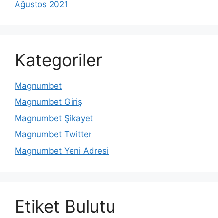
Ağustos 2021
Kategoriler
Magnumbet
Magnumbet Giriş
Magnumbet Şikayet
Magnumbet Twitter
Magnumbet Yeni Adresi
Etiket Bulutu