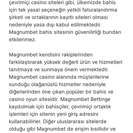
çevrimiçi casino siteleri gibi, ülkemizde bahis
için tek yasal seçeneğin yetkili faturalandırma
şirketi ve ortaklarının kayıtlı siteleri olması
nedeniyle yasa dışı kabul edilmektedir.
Magnumbet bahis sitesinin güvenilirliği bundan
etkilenmez.
Magnumbet kendisini rakiplerinden
farklılaştırarak yüksek değerli ürün ve hizmetleri
tanıtmaya ve sunmaya önem vermektedir.
Magnumbet casino alanında müşterilerine
sunduğu olağanüstü hizmetler nedeniyle
diğerlerinden öne çıkan popüler bir bahis ve
casino oyun sitesidir. Magnumbet Bettinge
kaydolmak için bahisçiler, çevrimiçi ortaklık
işlemleri için sitenin yeni giriş adresini
kullanabilirler. Diğer uluslararası sitelerde
olduğu gibi Magnumbet de erişim kısıtlıdır ve