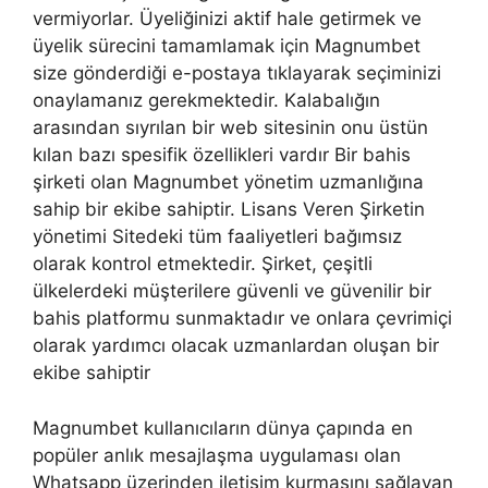
vermiyorlar. Üyeliğinizi aktif hale getirmek ve
üyelik sürecini tamamlamak için Magnumbet
size gönderdiği e-postaya tıklayarak seçiminizi
onaylamanız gerekmektedir. Kalabalığın
arasından sıyrılan bir web sitesinin onu üstün
kılan bazı spesifik özellikleri vardır Bir bahis
şirketi olan Magnumbet yönetim uzmanlığına
sahip bir ekibe sahiptir. Lisans Veren Şirketin
yönetimi Sitedeki tüm faaliyetleri bağımsız
olarak kontrol etmektedir. Şirket, çeşitli
ülkelerdeki müşterilere güvenli ve güvenilir bir
bahis platformu sunmaktadır ve onlara çevrimiçi
olarak yardımcı olacak uzmanlardan oluşan bir
ekibe sahiptir
Magnumbet kullanıcıların dünya çapında en
popüler anlık mesajlaşma uygulaması olan
Whatsapp üzerinden iletişim kurmasını sağlayan