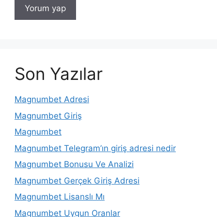
Son Yazılar
Magnumbet Adresi
Magnumbet Giriş
Magnumbet
Magnumbet Telegram’ın giriş adresi nedir
Magnumbet Bonusu Ve Analizi
Magnumbet Gerçek Giriş Adresi
Magnumbet Lisanslı Mı
Magnumbet Uygun Oranlar