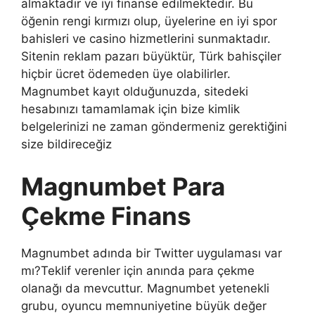
almaktadır ve iyi finanse edilmektedir. Bu
öğenin rengi kırmızı olup, üyelerine en iyi spor
bahisleri ve casino hizmetlerini sunmaktadır.
Sitenin reklam pazarı büyüktür, Türk bahisçiler
hiçbir ücret ödemeden üye olabilirler.
Magnumbet kayıt olduğunuzda, sitedeki
hesabınızı tamamlamak için bize kimlik
belgelerinizi ne zaman göndermeniz gerektiğini
size bildireceğiz
Magnumbet Para
Çekme Finans
Magnumbet adında bir Twitter uygulaması var
mı?Teklif verenler için anında para çekme
olanağı da mevcuttur. Magnumbet yetenekli
grubu, oyuncu memnuniyetine büyük değer