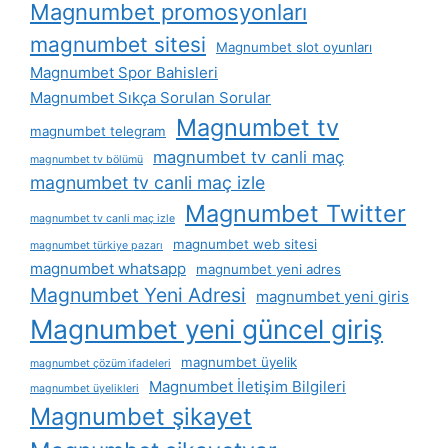
Magnumbet promosyonları
magnumbet sitesi
Magnumbet slot oyunları
Magnumbet Spor Bahisleri
Magnumbet Sıkça Sorulan Sorular
Magnumbet tv
magnumbet telegram
magnumbet tv canli maç
magnumbet tv bölümü
magnumbet tv canli maç izle
Magnumbet Twitter
magnumbet tv canli maç izle
magnumbet web sitesi
magnumbet türkiye pazarı
magnumbet whatsapp
magnumbet yeni adres
Magnumbet Yeni Adresi
magnumbet yeni giris
Magnumbet yeni güncel giriş
magnumbet üyelik
magnumbet çözüm i̇fadeleri
Magnumbet İletişim Bilgileri
magnumbet üyelikleri
Magnumbet şikayet