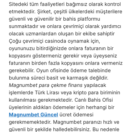
Sitedeki tüm faaliyetleri bağımsız olarak kontrol
etmektedir. Şirket, çeşitli ülkelerdeki müşterilere
güvenli ve güvenilir bir bahis platformu
sunmaktadır ve onlara çevrimiçi olarak yardımcı
olacak uzmanlardan oluşan bir ekibe sahiptir
Çoğu çevrimiçi casinoda oynamak için,
oyununuzu bitirdiğinizde onlara faturanın bir
kopyasını göstermeniz gerekir veya üyeyseniz
faturanın birden fazla kopyasını onlara vermeniz
gerekebilir. Oyun ofisinde ödeme talebinde
bulunma süreci basit ve karmaşık değildir.
Magnumbet para çekme finans
yapılacak
işlemlerde Türk Lirası veya kripto para biriminin
kullanılması gerekmektedir. Canlı Bahis Ofisi
üyelerinin aldıkları ödemeler için herhangi bir
Magnumbet Güncel
ücret ödemesi
gerekmemektedir. Magnumbet paranızı hızlı ve
güvenli bir şekilde halledebilirsiniz. Bu nedenle