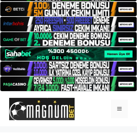
İçeriğe
atla
Menü