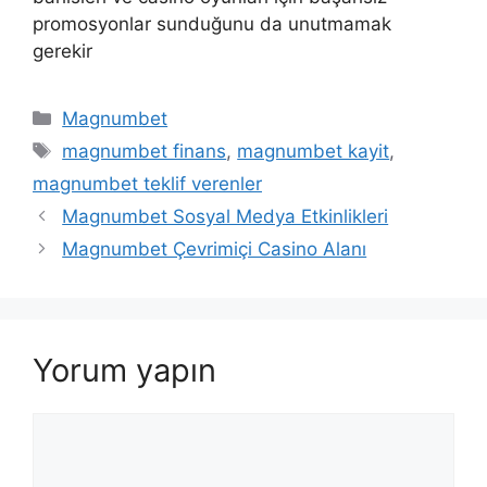
promosyonlar sunduğunu da unutmamak
gerekir
Kategoriler
Magnumbet
Etiketler
magnumbet finans
,
magnumbet kayit
,
magnumbet teklif verenler
Magnumbet Sosyal Medya Etkinlikleri
Magnumbet Çevrimiçi Casino Alanı
Yorum yapın
Yorum