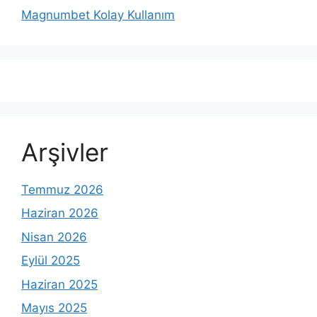
Magnumbet Kolay Kullanım
Arşivler
Temmuz 2026
Haziran 2026
Nisan 2026
Eylül 2025
Haziran 2025
Mayıs 2025