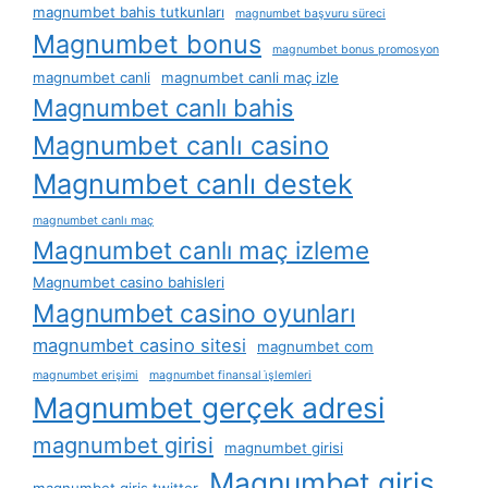
magnumbet bahis tutkunları
magnumbet başvuru süreci
Magnumbet bonus
magnumbet bonus promosyon
magnumbet canli
magnumbet canli maç izle
Magnumbet canlı bahis
Magnumbet canlı casino
Magnumbet canlı destek
magnumbet canlı maç
Magnumbet canlı maç izleme
Magnumbet casino bahisleri
Magnumbet casino oyunları
magnumbet casino sitesi
magnumbet com
magnumbet erişimi
magnumbet finansal i̇şlemleri
Magnumbet gerçek adresi
magnumbet girisi
magnumbet girisi
Magnumbet giriş
magnumbet giris twitter