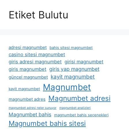
Etiket Bulutu
adresi magnumbet
bahis sitesi magnumbet
casino sitesi magnumbet
giris adresi magnumbet
girisi magnumbet
giris yap magnumbet
giris magnumbet
kayit magnumbet
güncel magnumbet
Magnumbet
kayit magnumbet
Magnumbet adresi
magnumbet adres
magnumbet adresi neler sunuyor
magnumbet analizleri
Magnumbet bahis
magnumbet bahis seçenekleri
Magnumbet bahis sitesi