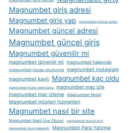
Magnumbet giriş adresi
Magnumbet giriş yap
magnumbet güncel adres
Magnumbet güncel adresi
Magnumbet güncel giriş
Magnumbet güvenilir mi
magnumbet güvenlir mi
magnumbet hakkında
magnumbet instagram
magnumbet hesap oluşturma
Magnumbet kaç oldu
magnumbet kayit
magnumbet maç izle
magnumbet lisans doğrulama
magnumbet maç izleme
Magnumbet Mobil
Magnumbet müşteri hizmetleri
Magnumbet nasıl bir site
Magnumbet Nasıl Üye Olunur
magnumbet oturum açın
Magnumbet Para Yatırma
magnumbet oyun mekaniği