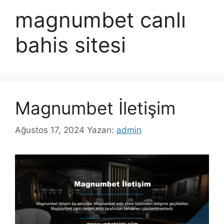
magnumbet canlı
bahis sitesi
Magnumbet İletişim
Ağustos 17, 2024
Yazarı:
admin