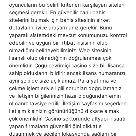
oyuncuların bu belirli kriterleri karşılayan siteleri
seçmesi gerekir. En güvenilir canlı bahis
sitelerini bulmak için bahis sitesinin şirket
detaylarını iyice araştırmanız gerekir. Bunu
yaparak sistemdeki mevcut konumunuzu kontrol
edebilir ve uygun bir irtibat kişisinin olup
olmadığını belirleyebilirsiniz. Web sitesinin
lisanslı olup olmadığının doğrulanması çok
önemlidir. Çoğu çevrimiçi casino size bir lisansa
sahip olduklarını bildirir ancak lisans numaranızı
aynı şekilde size açıklamaz. Para yatırma ve
çekme işlemleriyle ilgili sorunları doğrulamanız
ve iletişim bilgilerinizin hazır olduğundan emin
olmanız tavsiye edilir. İletişim sayfasını seçerken
iletişim kişinizin görünürlüğünü dikkate almak
çok önemlidir. Casino sektöründe altyapı inşaatı
yapan firmaların güvenilirliğini dikkatle
düşünmek ve seçilen lokasyonda sağlam bir