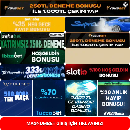
×
MAGNUMBET GİRİŞ İÇİN TIKLAYINIZ!