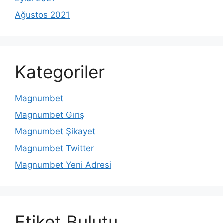
Ağustos 2021
Kategoriler
Magnumbet
Magnumbet Giriş
Magnumbet Şikayet
Magnumbet Twitter
Magnumbet Yeni Adresi
Etiket Bulutu