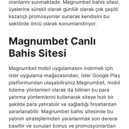
oranlarını sunmaktadır. Magnumbet bahis sitesi,
üyelerine sürekli olarak günlük olarak çok çeşitli
kazançlı promosyonlar sunarak kendisini bu
sektörde öncü olarak konumlandırıyor.
Magnumbet Canlı
Bahis Sitesi
Magnumbet mobil uygulamasını indirmek için
ister uygulama mağazasından, ister Google Play
platformundan ulaşabilirsiniz.Magnumbet, mobil
ödeme yöntemleri olarak da bilinen bu para
yatırma yöntemlerini kullanarak siteye hızlı bir
şekilde para yatırabilir ve sağladığı fırsatlardan
yararlanabilir. Magnumbet bahis sitesinde bu
yatırım stratejilerinden yararlanmak son derece
basittir ve sunulan bonus ve promosyonlardan