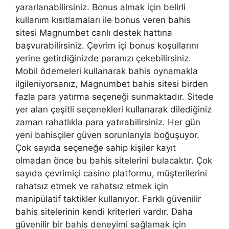
yararlanabilirsiniz. Bonus almak için belirli
kullanım kısıtlamaları ile bonus veren bahis
sitesi Magnumbet canlı destek hattına
başvurabilirsiniz. Çevrim içi bonus koşullarını
yerine getirdiğinizde paranızı çekebilirsiniz.
Mobil ödemeleri kullanarak bahis oynamakla
ilgileniyorsanız, Magnumbet bahis sitesi birden
fazla para yatırma seçeneği sunmaktadır. Sitede
yer alan çeşitli seçenekleri kullanarak dilediğiniz
zaman rahatlıkla para yatırabilirsiniz. Her gün
yeni bahisçiler güven sorunlarıyla boğuşuyor.
Çok sayıda seçeneğe sahip kişiler kayıt
olmadan önce bu bahis sitelerini bulacaktır. Çok
sayıda çevrimiçi casino platformu, müşterilerini
rahatsız etmek ve rahatsız etmek için
manipülatif taktikler kullanıyor. Farklı güvenilir
bahis sitelerinin kendi kriterleri vardır. Daha
güvenilir bir bahis deneyimi sağlamak için