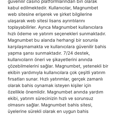
güvenilir casino platformlarından biri olarak
kabul edilmektedir. Kullanıcılar, Magnumbet
web sitesine erişerek ve şirket bilgilerine
ulaşarak web sitesi lisans ayrıntılarını
toplayabilirler. Ayrıca Magnumbet kullanıcılara
hızlı ödeme ve yatırım seçenekleri sunmaktadır.
Magnumbet bu alanda herhangi bir sorunla
karşılaşmamakta ve kullanıcılara güvenilir bahis
yapma şansı sunmaktadır. 7/24 destek,
kullanıcıların öneri ve şikayetlerini anında
çözebilmelerini sağlar. Magnumbet, yetenekli bir
ekibin yardımıyla kullanıcılara çok çeşitli yatırım
fırsatları sunar. Hızlı yatırımlar, gerçek zamanlı
olarak bahis oynamak isteyen kişiler için
özellikle önemlidir. Magnumbet anında yardım
ekibi, yatırım sürecinizin hızlı ve sorunsuz
olmasını sağlar. Magnumbet bahis sitesi,
üyelerine sürekli olarak en uygun bahis