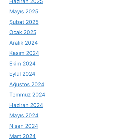
Haziran 2025
Mayıs 2025
Şubat 2025
Ocak 2025
Aralık 2024
Kasım 2024
Ekim 2024
Eylül 2024
Ağustos 2024
Temmuz 2024
Haziran 2024
Mayıs 2024
Nisan 2024
Mart 2024