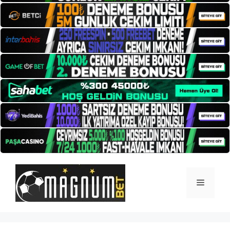
İçeriğe
atla
Menü