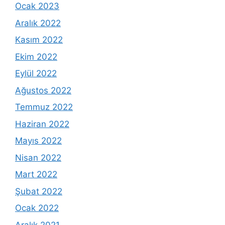
Ocak 2023
Aralık 2022
Kasım 2022
Ekim 2022
Eylül 2022
Ağustos 2022
Temmuz 2022
Haziran 2022
Mayıs 2022
Nisan 2022
Mart 2022
Şubat 2022
Ocak 2022
Aralık 2021