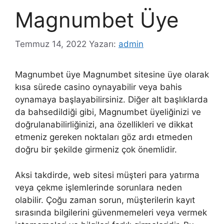
Magnumbet Üye
Temmuz 14, 2022
Yazarı:
admin
Magnumbet üye Magnumbet sitesine üye olarak
kısa sürede casino oynayabilir veya bahis
oynamaya başlayabilirsiniz. Diğer alt başlıklarda
da bahsedildiği gibi, Magnumbet üyeliğinizi ve
doğrulanabilirliğinizi, ana özellikleri ve dikkat
etmeniz gereken noktaları göz ardı etmeden
doğru bir şekilde girmeniz çok önemlidir.
Aksi takdirde, web sitesi müşteri para yatırma
veya çekme işlemlerinde sorunlara neden
olabilir. Çoğu zaman sorun, müşterilerin kayıt
sırasında bilgilerini güvenmemeleri veya vermek