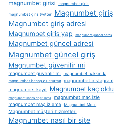
magnumbet girisi
magnumbet girisi
Magnumbet giriş
magnumbet giris twitter
Magnumbet giriş adresi
Magnumbet giriş yap
magnumbet güncel adres
Magnumbet güncel adresi
Magnumbet güncel giriş
Magnumbet güvenilir mi
magnumbet güvenlir mi
magnumbet hakkında
magnumbet instagram
magnumbet hesap oluşturma
Magnumbet kaç oldu
magnumbet kayit
magnumbet maç izle
magnumbet lisans doğrulama
magnumbet maç izleme
Magnumbet Mobil
Magnumbet müşteri hizmetleri
Magnumbet nasıl bir site