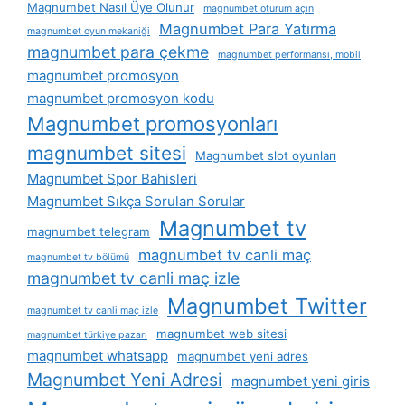
Magnumbet Nasıl Üye Olunur
magnumbet oturum açın
Magnumbet Para Yatırma
magnumbet oyun mekaniği
magnumbet para çekme
magnumbet performansı, mobil
magnumbet promosyon
magnumbet promosyon kodu
Magnumbet promosyonları
magnumbet sitesi
Magnumbet slot oyunları
Magnumbet Spor Bahisleri
Magnumbet Sıkça Sorulan Sorular
Magnumbet tv
magnumbet telegram
magnumbet tv canli maç
magnumbet tv bölümü
magnumbet tv canli maç izle
Magnumbet Twitter
magnumbet tv canli maç izle
magnumbet web sitesi
magnumbet türkiye pazarı
magnumbet whatsapp
magnumbet yeni adres
Magnumbet Yeni Adresi
magnumbet yeni giris