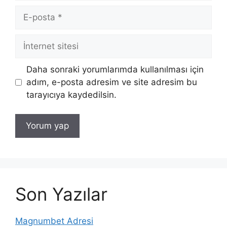
E-
posta
İnternet
sitesi
Daha sonraki yorumlarımda kullanılması için
adım, e-posta adresim ve site adresim bu
tarayıcıya kaydedilsin.
Son Yazılar
Magnumbet Adresi