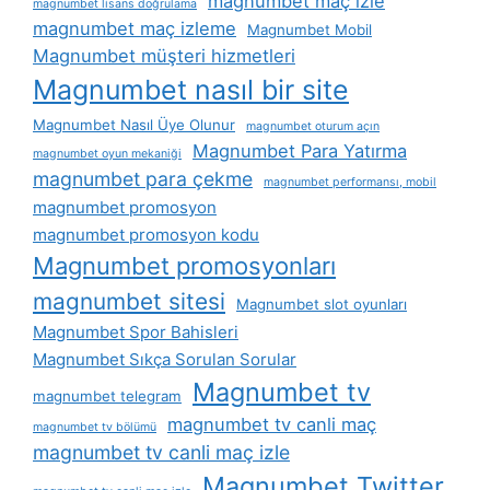
magnumbet maç izle
magnumbet lisans doğrulama
magnumbet maç izleme
Magnumbet Mobil
Magnumbet müşteri hizmetleri
Magnumbet nasıl bir site
Magnumbet Nasıl Üye Olunur
magnumbet oturum açın
Magnumbet Para Yatırma
magnumbet oyun mekaniği
magnumbet para çekme
magnumbet performansı, mobil
magnumbet promosyon
magnumbet promosyon kodu
Magnumbet promosyonları
magnumbet sitesi
Magnumbet slot oyunları
Magnumbet Spor Bahisleri
Magnumbet Sıkça Sorulan Sorular
Magnumbet tv
magnumbet telegram
magnumbet tv canli maç
magnumbet tv bölümü
magnumbet tv canli maç izle
Magnumbet Twitter