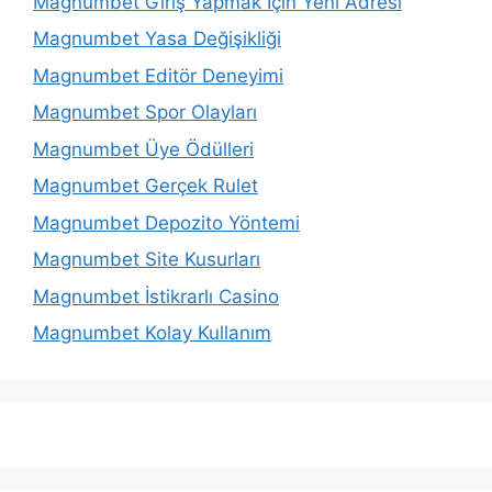
Magnumbet Giriş Yapmak İçin Yeni Adresi
Magnumbet Yasa Değişikliği
Magnumbet Editör Deneyimi
Magnumbet Spor Olayları
Magnumbet Üye Ödülleri
Magnumbet Gerçek Rulet
Magnumbet Depozito Yöntemi
Magnumbet Site Kusurları
Magnumbet İstikrarlı Casino
Magnumbet Kolay Kullanım