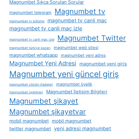
Magnumbet Sıkça Sorulan Sorular
Magnumbet tv
magnumbet telegram
magnumbet tv canli maç
magnumbet tv bölümü
magnumbet tv canli maç izle
Magnumbet Twitter
magnumbet tv canli maç izle
magnumbet web sitesi
magnumbet türkiye pazarı
magnumbet whatsapp
magnumbet yeni adres
Magnumbet Yeni Adresi
magnumbet yeni giris
Magnumbet yeni güncel giriş
magnumbet üyelik
magnumbet çözüm i̇fadeleri
Magnumbet İletişim Bilgileri
magnumbet üyelikleri
Magnumbet şikayet
Magnumbet şikayetvar
mobil magnumbet
mobil magnumbet
yeni adresi magnumbet
twitter magnumbet