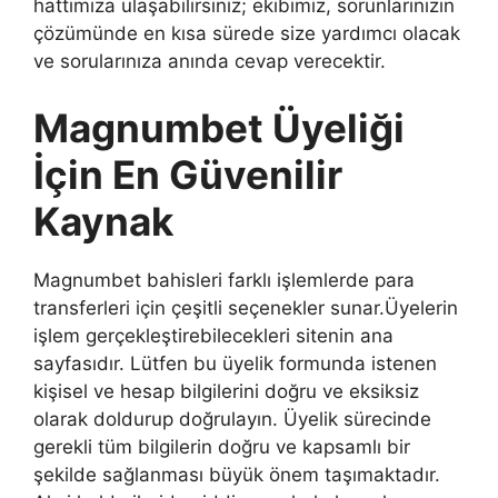
hattımıza ulaşabilirsiniz; ekibimiz, sorunlarınızın
çözümünde en kısa sürede size yardımcı olacak
ve sorularınıza anında cevap verecektir.
Magnumbet Üyeliği
İçin En Güvenilir
Kaynak
Magnumbet bahisleri farklı işlemlerde para
transferleri için çeşitli seçenekler sunar.Üyelerin
işlem gerçekleştirebilecekleri sitenin ana
sayfasıdır. Lütfen bu üyelik formunda istenen
kişisel ve hesap bilgilerini doğru ve eksiksiz
olarak doldurup doğrulayın. Üyelik sürecinde
gerekli tüm bilgilerin doğru ve kapsamlı bir
şekilde sağlanması büyük önem taşımaktadır.