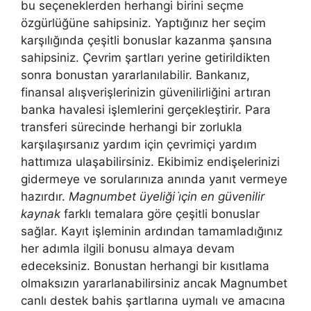
bu seçeneklerden herhangi birini seçme
özgürlüğüne sahipsiniz. Yaptığınız her seçim
karşılığında çeşitli bonuslar kazanma şansına
sahipsiniz. Çevrim şartları yerine getirildikten
sonra bonustan yararlanılabilir. Bankanız,
finansal alışverişlerinizin güvenilirliğini artıran
banka havalesi işlemlerini gerçekleştirir. Para
transferi sürecinde herhangi bir zorlukla
karşılaşırsanız yardım için çevrimiçi yardım
hattımıza ulaşabilirsiniz. Ekibimiz endişelerinizi
gidermeye ve sorularınıza anında yanıt vermeye
hazırdır.
Magnumbet üyeliği i̇çin en güvenilir
kaynak
farklı temalara göre çeşitli bonuslar
sağlar. Kayıt işleminin ardından tamamladığınız
her adımla ilgili bonusu almaya devam
edeceksiniz. Bonustan herhangi bir kısıtlama
olmaksızın yararlanabilirsiniz ancak Magnumbet
canlı destek bahis şartlarına uymalı ve amacına