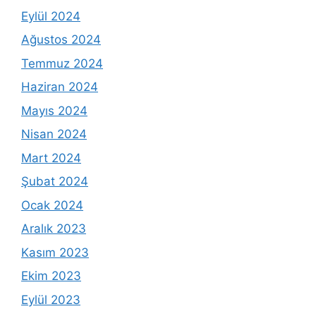
Eylül 2024
Ağustos 2024
Temmuz 2024
Haziran 2024
Mayıs 2024
Nisan 2024
Mart 2024
Şubat 2024
Ocak 2024
Aralık 2023
Kasım 2023
Ekim 2023
Eylül 2023