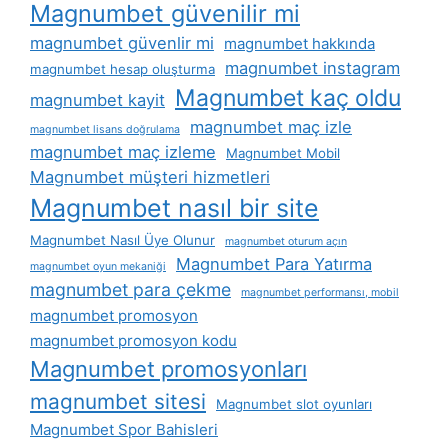
Magnumbet güvenilir mi
magnumbet güvenlir mi
magnumbet hakkında
magnumbet instagram
magnumbet hesap oluşturma
Magnumbet kaç oldu
magnumbet kayit
magnumbet maç izle
magnumbet lisans doğrulama
magnumbet maç izleme
Magnumbet Mobil
Magnumbet müşteri hizmetleri
Magnumbet nasıl bir site
Magnumbet Nasıl Üye Olunur
magnumbet oturum açın
Magnumbet Para Yatırma
magnumbet oyun mekaniği
magnumbet para çekme
magnumbet performansı, mobil
magnumbet promosyon
magnumbet promosyon kodu
Magnumbet promosyonları
magnumbet sitesi
Magnumbet slot oyunları
Magnumbet Spor Bahisleri