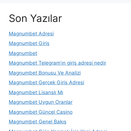
Son Yazılar
Magnumbet Adresi
Magnumbet Giriş
Magnumbet
Magnumbet Telegram’ın giriş adresi nedir
Magnumbet Bonusu Ve Analizi
Magnumbet Gerçek Giriş Adresi
Magnumbet Lisanslı Mı
Magnumbet Uygun Oranlar
Magnumbet Güncel Casino
Magnumbet Genel Bakış