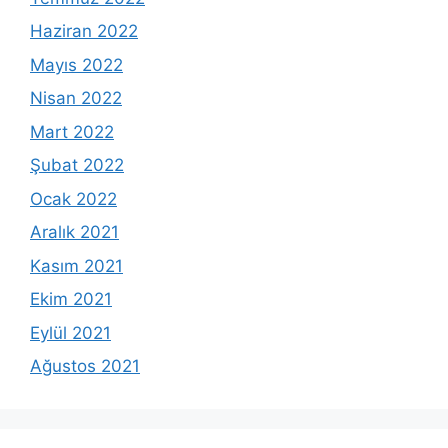
Haziran 2022
Mayıs 2022
Nisan 2022
Mart 2022
Şubat 2022
Ocak 2022
Aralık 2021
Kasım 2021
Ekim 2021
Eylül 2021
Ağustos 2021