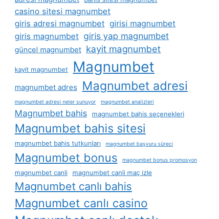
casino sitesi magnumbet
giris adresi magnumbet
girisi magnumbet
giris yap magnumbet
giris magnumbet
kayit magnumbet
güncel magnumbet
Magnumbet
kayit magnumbet
Magnumbet adresi
magnumbet adres
magnumbet adresi neler sunuyor
magnumbet analizleri
Magnumbet bahis
magnumbet bahis seçenekleri
Magnumbet bahis sitesi
magnumbet bahis tutkunları
magnumbet başvuru süreci
Magnumbet bonus
magnumbet bonus promosyon
magnumbet canli
magnumbet canli maç izle
Magnumbet canlı bahis
Magnumbet canlı casino