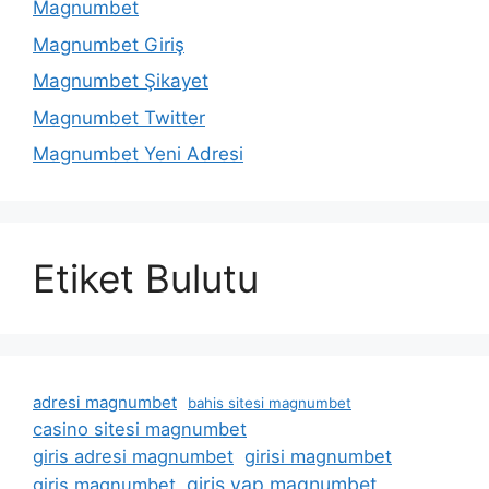
Magnumbet
Magnumbet Giriş
Magnumbet Şikayet
Magnumbet Twitter
Magnumbet Yeni Adresi
Etiket Bulutu
adresi magnumbet
bahis sitesi magnumbet
casino sitesi magnumbet
giris adresi magnumbet
girisi magnumbet
giris yap magnumbet
giris magnumbet