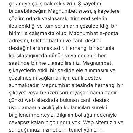
çekmeye çalışmak etkisizdir. Şikayetimi
bildirebileceğim Magnumbet sitesi, şikayetlere
çözüm odaklı yaklaşarak, tüm endişelerin
iletilebildiği ve tüm sorunların çözülebildiği bir
birim ile çalışmakta olup, Magnumbet e-posta
adresini, telefon hattını ve canlı destek
desteğini artırmaktadır. Herhangi bir sorunla
karşılaştığınızda günün veya gecenin her
saatinde birime ulaşabilirsiniz. Magnumbet,
şikayetlerin etkili bir şekilde ele alınmasını ve
çözülmesini sağlamak için canlı destek
sunmaktadır. Magnumbet sitesinde herhangi bir
şikayet veya benzeri sorun yaşanmamaktadır
çünkü web sitesinde bulunan canlı destek
uygulaması aracılığıyla kullanıcıları sürekli
bilgilendirmekteyiz. Bilginin bolluğu nedeniyle
cevapsız kalan hiçbir soru yok. Web sitemizin ve
sunduğumuz hizmetlerin temel yönlerini