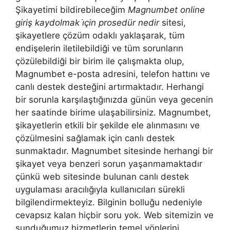
Şikayetimi bildirebileceğim
Magnumbet online
giriş kaydolmak i̇çin prosedür nedir
sitesi,
şikayetlere çözüm odaklı yaklaşarak, tüm
endişelerin iletilebildiği ve tüm sorunların
çözülebildiği bir birim ile çalışmakta olup,
Magnumbet e-posta adresini, telefon hattını ve
canlı destek desteğini artırmaktadır. Herhangi
bir sorunla karşılaştığınızda günün veya gecenin
her saatinde birime ulaşabilirsiniz. Magnumbet,
şikayetlerin etkili bir şekilde ele alınmasını ve
çözülmesini sağlamak için canlı destek
sunmaktadır. Magnumbet sitesinde herhangi bir
şikayet veya benzeri sorun yaşanmamaktadır
çünkü web sitesinde bulunan canlı destek
uygulaması aracılığıyla kullanıcıları sürekli
bilgilendirmekteyiz. Bilginin bolluğu nedeniyle
cevapsız kalan hiçbir soru yok. Web sitemizin ve
sunduğumuz hizmetlerin temel yönlerini