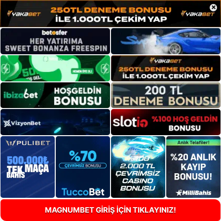
×
MAGNUMBET GİRİŞ İÇİN TIKLAYINIZ!