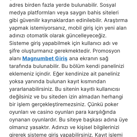
adres birden fazla yerde bulunabilir. Sosyal
medya platformları veya saygın bahis siteleri
gibi güvenilir kaynaklardan edinilebilir. Araştırma
yapmak istemiyorsanız, mobil giriş için yeni alan
adınızı otomatik olarak güncelleyeceğiz.
Sisteme giriş yapabilmek için kullanıcı adı ve
şifre oluşturmanız gerekmektedir. Promosyon
alanı
Magnumbet Giriş
ana ekranın sağ
tarafında bulunabilir. Bu bölüm kendi panelinizi
eklemeniz içindir. Eğer kendinize ait paneliniz
yoksa yanında bulunan kayıt kısmından
yararlanabilirsiniz. Bu sitenin kayıtlı kullanıcısı
değilsiniz ve bu siteden izin almadan herhangi
bir işlem gerçekleştiremezsiniz. Çünkü poker
oyunları ve casino oyunları para karşılığında
oynanan oyunlardır. Bu siteye başkası adına üye
olmanız yasaktır. Adınızı ve kişisel bilgilerinizi
girerek sisteme giriş yapabilirsiniz. Kayıt işlemi