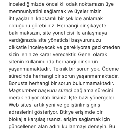
incelediğimizde öncelikli odak noktamızın üye
memnuniyetini sağlamak ve üyelerimizin
ihtiyaçlarını kapsamlı bir şekilde anlamak
olduğunu görebiliriz. Herhangi bir şikayete
bakılmaksızın, site yöneticisi ile anlaşmaya
vardığınızda site yöneticisi başvurunuzu
dikkatle inceleyecek ve gerekiyorsa gecikmeden
sizin lehinize karar verecektir. Genel olarak
sitenin kullanımında herhangi bir sorun
yaşanmamaktadır. Teknik bir sorun yok. Ödeme
sürecinde herhangi bir sorun yaşanmamaktadır.
Bonusta herhangi bir sorun bulunmamaktadır.
Magnumbet başvuru süreci
bağlama sürecini
merak ediyor olabilirsiniz. İşte bazı yönergeler.
Web sitesi artık yeni ve geliştirilmiş giriş
adreslerini gösteriyor. Btk’ye erişimde bir
blokajla karşılaşırsanız, erişim sağlamak için
güncellenen alan adını kullanmayı deneyin. Bu