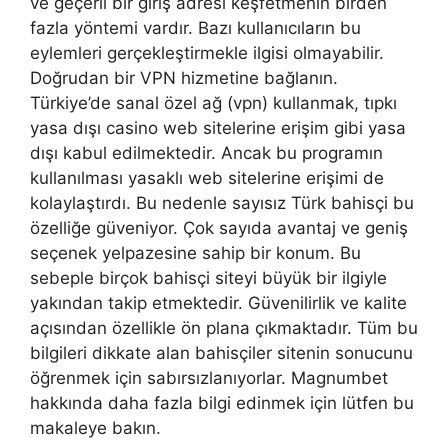
ve geçerli bir giriş adresi keşfetmenin birden
fazla yöntemi vardır. Bazı kullanıcıların bu
eylemleri gerçekleştirmekle ilgisi olmayabilir.
Doğrudan bir VPN hizmetine bağlanın.
Türkiye’de sanal özel ağ (vpn) kullanmak, tıpkı
yasa dışı casino web sitelerine erişim gibi yasa
dışı kabul edilmektedir. Ancak bu programın
kullanılması yasaklı web sitelerine erişimi de
kolaylaştırdı. Bu nedenle sayısız Türk bahisçi bu
özelliğe güveniyor. Çok sayıda avantaj ve geniş
seçenek yelpazesine sahip bir konum. Bu
sebeple birçok bahisçi siteyi büyük bir ilgiyle
yakından takip etmektedir. Güvenilirlik ve kalite
açısından özellikle ön plana çıkmaktadır. Tüm bu
bilgileri dikkate alan bahisçiler sitenin sonucunu
öğrenmek için sabırsızlanıyorlar. Magnumbet
hakkında daha fazla bilgi edinmek için lütfen bu
makaleye bakın.