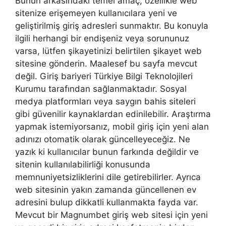
Bunun arkasındaki temel amaç, özellikle web
sitenize erişemeyen kullanıcılara yeni ve
geliştirilmiş giriş adresleri sunmaktır. Bu konuyla
ilgili herhangi bir endişeniz veya sorununuz
varsa, lütfen şikayetinizi belirtilen şikayet web
sitesine gönderin. Maalesef bu sayfa mevcut
değil. Giriş bariyeri Türkiye Bilgi Teknolojileri
Kurumu tarafından sağlanmaktadır. Sosyal
medya platformları veya saygın bahis siteleri
gibi güvenilir kaynaklardan edinilebilir. Araştırma
yapmak istemiyorsanız, mobil giriş için yeni alan
adınızı otomatik olarak güncelleyeceğiz. Ne
yazık ki kullanıcılar bunun farkında değildir ve
sitenin kullanılabilirliği konusunda
memnuniyetsizliklerini dile getirebilirler. Ayrıca
web sitesinin yakın zamanda güncellenen ev
adresini bulup dikkatli kullanmakta fayda var.
Mevcut bir Magnumbet giriş web sitesi için yeni