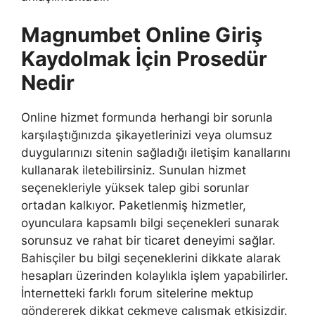
Magnumbet Online Giriş
Kaydolmak İçin Prosedür
Nedir
Online hizmet formunda herhangi bir sorunla
karşılaştığınızda şikayetlerinizi veya olumsuz
duygularınızı sitenin sağladığı iletişim kanallarını
kullanarak iletebilirsiniz. Sunulan hizmet
seçenekleriyle yüksek talep gibi sorunlar
ortadan kalkıyor. Paketlenmiş hizmetler,
oyunculara kapsamlı bilgi seçenekleri sunarak
sorunsuz ve rahat bir ticaret deneyimi sağlar.
Bahisçiler bu bilgi seçeneklerini dikkate alarak
hesapları üzerinden kolaylıkla işlem yapabilirler.
İnternetteki farklı forum sitelerine mektup
göndererek dikkat çekmeye çalışmak etkisizdir.