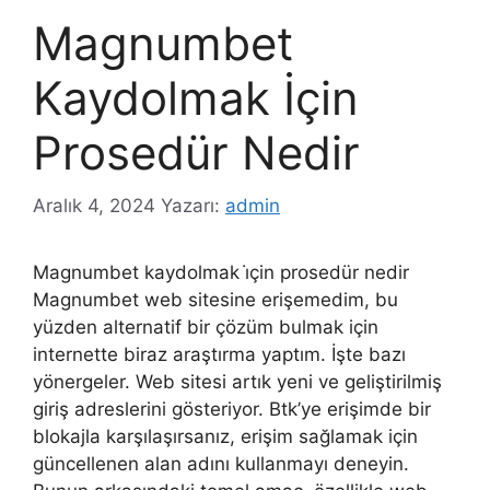
Magnumbet
Kaydolmak İçin
Prosedür Nedir
Aralık 4, 2024
Yazarı:
admin
Magnumbet kaydolmak i̇çin prosedür nedir
Magnumbet web sitesine erişemedim, bu
yüzden alternatif bir çözüm bulmak için
internette biraz araştırma yaptım. İşte bazı
yönergeler. Web sitesi artık yeni ve geliştirilmiş
giriş adreslerini gösteriyor. Btk’ye erişimde bir
blokajla karşılaşırsanız, erişim sağlamak için
güncellenen alan adını kullanmayı deneyin.