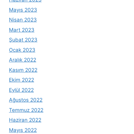
Mayıs 2023
Nisan 2023
Mart 2023
Şubat 2023
Ocak 2023
Aralık 2022
Kasım 2022
Ekim 2022
Eylül 2022
Ağustos 2022
Temmuz 2022
Haziran 2022
Mayıs 2022