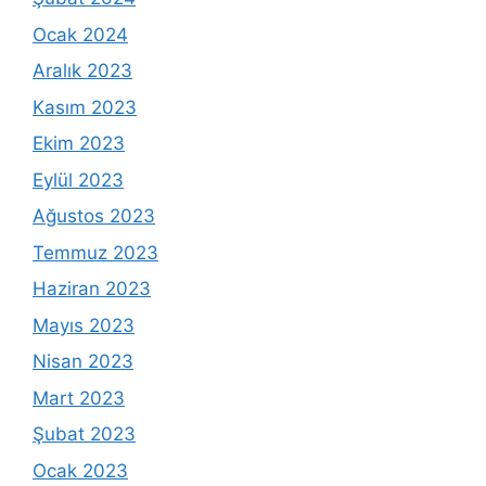
Ocak 2024
Aralık 2023
Kasım 2023
Ekim 2023
Eylül 2023
Ağustos 2023
Temmuz 2023
Haziran 2023
Mayıs 2023
Nisan 2023
Mart 2023
Şubat 2023
Ocak 2023