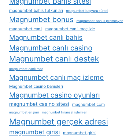
Magnumbet bahis sitesi
magnumbet bahis tutkunları
magnumbet başvuru süreci
Magnumbet bonus
magnumbet bonus promosyon
magnumbet canli
magnumbet canli maç izle
Magnumbet canlı bahis
Magnumbet canlı casino
Magnumbet canlı destek
magnumbet canlı maç
Magnumbet canlı maç izleme
Magnumbet casino bahisleri
Magnumbet casino oyunları
magnumbet casino sitesi
magnumbet com
magnumbet erişimi
magnumbet finansal i̇şlemleri
Magnumbet gerçek adresi
magnumbet girisi
magnumbet girisi