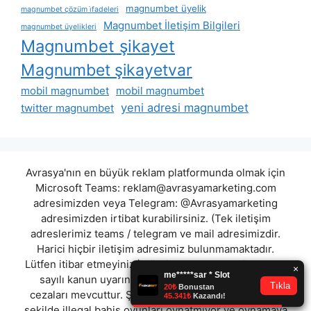
magnumbet üyelik
magnumbet çözüm i̇fadeleri
Magnumbet İletişim Bilgileri
magnumbet üyelikleri
Magnumbet şikayet
Magnumbet şikayetvar
mobil magnumbet
mobil magnumbet
yeni adresi magnumbet
twitter magnumbet
Avrasya'nın en büyük reklam platformunda olmak için
Microsoft Teams:
reklam@avrasyamarketing.com
adresimizden veya Telegram: @Avrasyamarketing
adresimizden irtibat kurabilirsiniz. (Tek iletişim
adreslerimiz teams / telegram ve mail adresimizdir.
Harici hiçbir iletişim adresimiz bulunmamaktadır.
Lütfen itibar etmeyiniz.) Türkiye yasalarına göre 7258
sayılı kanun uyarınca yasa dışı bahis oynamanın
cezaları mevcuttur. Şu an bulunduğunuz site hiç bir
şekilde illegal bahis oyunları oynatmıyor ve oynamaya