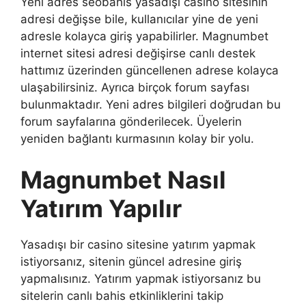
Yeni adres seobahis yasadışı casino sitesinin
adresi değişse bile, kullanıcılar yine de yeni
adresle kolayca giriş yapabilirler. Magnumbet
internet sitesi adresi değişirse canlı destek
hattımız üzerinden güncellenen adrese kolayca
ulaşabilirsiniz. Ayrıca birçok forum sayfası
bulunmaktadır. Yeni adres bilgileri doğrudan bu
forum sayfalarına gönderilecek. Üyelerin
yeniden bağlantı kurmasının kolay bir yolu.
Magnumbet Nasıl
Yatırım Yapılır
Yasadışı bir casino sitesine yatırım yapmak
istiyorsanız, sitenin güncel adresine giriş
yapmalısınız. Yatırım yapmak istiyorsanız bu
sitelerin canlı bahis etkinliklerini takip