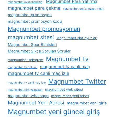
Magnumbet Para Yatırma
magnumbet oyun mekaniği
magnumbet para çekme
magnumbet performansı, mobil
magnumbet promosyon
magnumbet promosyon kodu
Magnumbet promosyonları
magnumbet sitesi
Magnumbet slot oyunları
Magnumbet Spor Bahisleri
Magnumbet Sıkça Sorulan Sorular
Magnumbet tv
magnumbet telegram
magnumbet tv canli maç
magnumbet tv bölümü
magnumbet tv canli maç izle
Magnumbet Twitter
magnumbet tv canli maç izle
magnumbet web sitesi
magnumbet türkiye pazarı
magnumbet whatsapp
magnumbet yeni adres
Magnumbet Yeni Adresi
magnumbet yeni giris
Magnumbet yeni güncel giriş