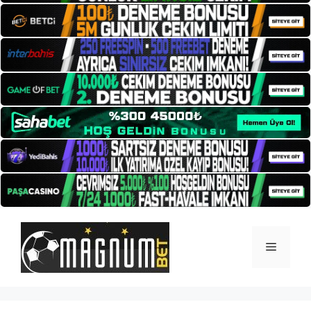
İçeriğe
atla
Menü