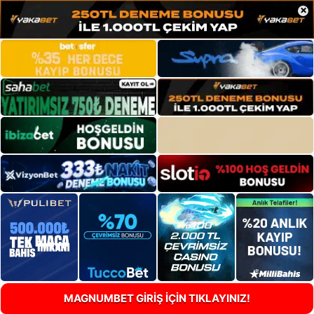
×
MAGNUMBET GİRİŞ İÇİN TIKLAYINIZ!