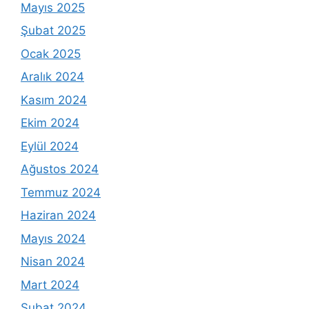
Mayıs 2025
Şubat 2025
Ocak 2025
Aralık 2024
Kasım 2024
Ekim 2024
Eylül 2024
Ağustos 2024
Temmuz 2024
Haziran 2024
Mayıs 2024
Nisan 2024
Mart 2024
Şubat 2024