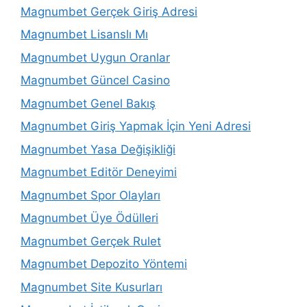
Magnumbet Gerçek Giriş Adresi
Magnumbet Lisanslı Mı
Magnumbet Uygun Oranlar
Magnumbet Güncel Casino
Magnumbet Genel Bakış
Magnumbet Giriş Yapmak İçin Yeni Adresi
Magnumbet Yasa Değişikliği
Magnumbet Editör Deneyimi
Magnumbet Spor Olayları
Magnumbet Üye Ödülleri
Magnumbet Gerçek Rulet
Magnumbet Depozito Yöntemi
Magnumbet Site Kusurları