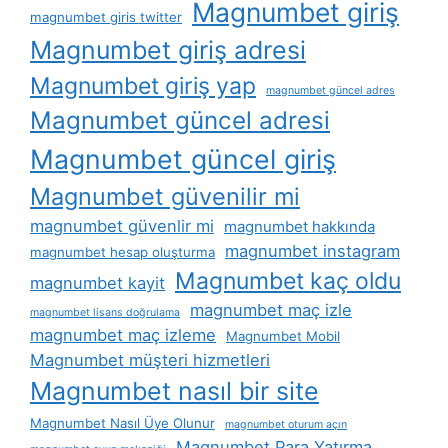
Magnumbet giriş
magnumbet giris twitter
Magnumbet giriş adresi
Magnumbet giriş yap
magnumbet güncel adres
Magnumbet güncel adresi
Magnumbet güncel giriş
Magnumbet güvenilir mi
magnumbet güvenlir mi
magnumbet hakkında
magnumbet instagram
magnumbet hesap oluşturma
Magnumbet kaç oldu
magnumbet kayit
magnumbet maç izle
magnumbet lisans doğrulama
magnumbet maç izleme
Magnumbet Mobil
Magnumbet müşteri hizmetleri
Magnumbet nasıl bir site
Magnumbet Nasıl Üye Olunur
magnumbet oturum açın
Magnumbet Para Yatırma