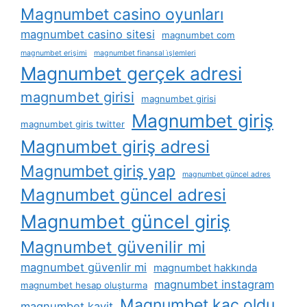
Magnumbet casino oyunları
magnumbet casino sitesi
magnumbet com
magnumbet erişimi
magnumbet finansal i̇şlemleri
Magnumbet gerçek adresi
magnumbet girisi
magnumbet girisi
Magnumbet giriş
magnumbet giris twitter
Magnumbet giriş adresi
Magnumbet giriş yap
magnumbet güncel adres
Magnumbet güncel adresi
Magnumbet güncel giriş
Magnumbet güvenilir mi
magnumbet güvenlir mi
magnumbet hakkında
magnumbet instagram
magnumbet hesap oluşturma
Magnumbet kaç oldu
magnumbet kayit