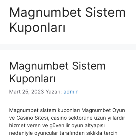
Magnumbet Sistem
Kuponları
Magnumbet Sistem
Kuponları
Mart 25, 2023
Yazarı:
admin
Magnumbet sistem kuponları Magnumbet Oyun
ve Casino Sitesi, casino sektörüne uzun yıllardır
hizmet veren ve güvenilir oyun altyapısı
nedeniyle oyuncular tarafından sıklıkla tercih