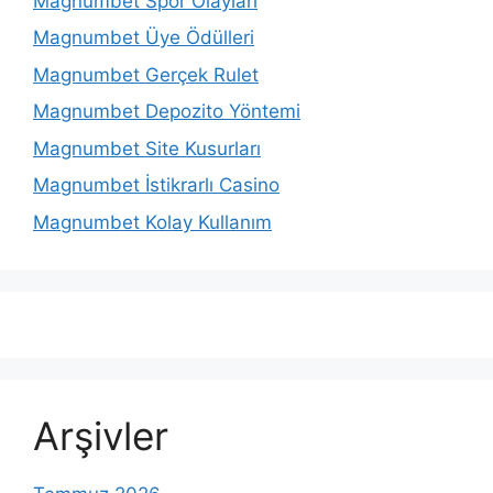
Magnumbet Spor Olayları
Magnumbet Üye Ödülleri
Magnumbet Gerçek Rulet
Magnumbet Depozito Yöntemi
Magnumbet Site Kusurları
Magnumbet İstikrarlı Casino
Magnumbet Kolay Kullanım
Arşivler