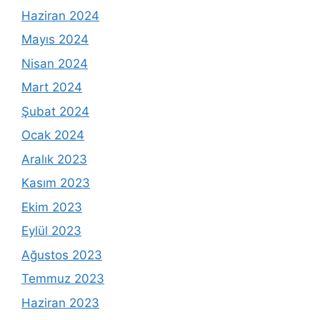
Haziran 2024
Mayıs 2024
Nisan 2024
Mart 2024
Şubat 2024
Ocak 2024
Aralık 2023
Kasım 2023
Ekim 2023
Eylül 2023
Ağustos 2023
Temmuz 2023
Haziran 2023