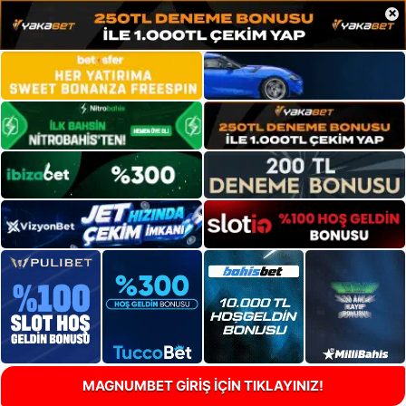
×
MAGNUMBET GİRİŞ İÇİN TIKLAYINIZ!