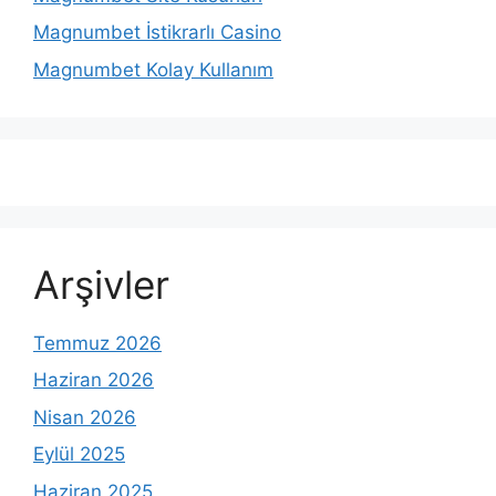
Magnumbet İstikrarlı Casino
Magnumbet Kolay Kullanım
Arşivler
Temmuz 2026
Haziran 2026
Nisan 2026
Eylül 2025
Haziran 2025