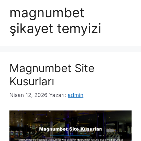
magnumbet
şikayet temyizi
Magnumbet Site
Kusurları
Nisan 12, 2026
Yazarı:
admin