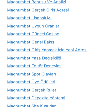
Magnumbet Bonusu Ve Analizi
Magnumbet Gerçek Giriş Adresi
Magnumbet Lisanslı Mı
Magnumbet Uygun Oranlar
Magnumbet Güncel Casino
Magnumbet Genel Bakış
Magnumbet Giriş Yapmak İçin Yeni Adresi
Magnumbet Yasa Değişikliği
Magnumbet Editör Deneyimi
Magnumbet Spor Olayları
Magnumbet Üye Ödülleri
Magnumbet Gerçek Rulet
Magnumbet Depozito Yöntemi
Magnumbet Site Kusurları