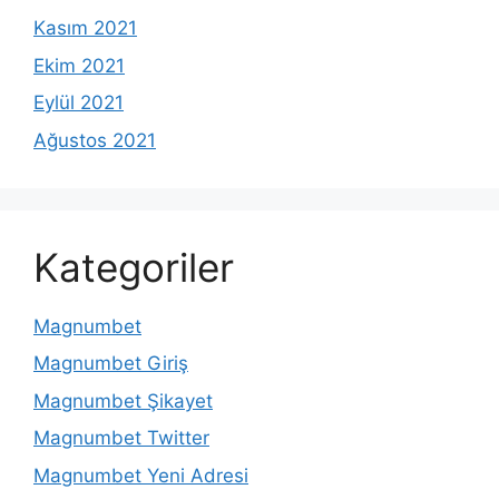
Kasım 2021
Ekim 2021
Eylül 2021
Ağustos 2021
Kategoriler
Magnumbet
Magnumbet Giriş
Magnumbet Şikayet
Magnumbet Twitter
Magnumbet Yeni Adresi