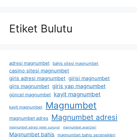
Etiket Bulutu
adresi magnumbet
bahis sitesi magnumbet
casino sitesi magnumbet
giris adresi magnumbet
girisi magnumbet
giris yap magnumbet
giris magnumbet
kayit magnumbet
güncel magnumbet
Magnumbet
kayit magnumbet
Magnumbet adresi
magnumbet adres
magnumbet adresi neler sunuyor
magnumbet analizleri
Magnumbet bahis
magnumbet bahis seçenekleri