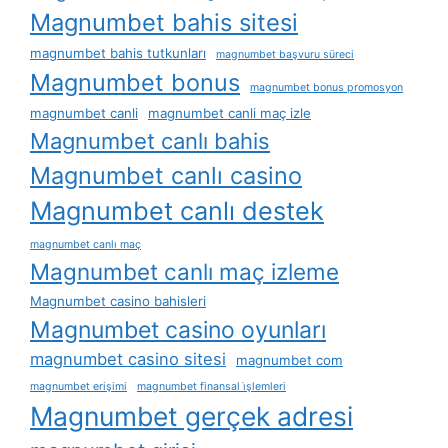
Magnumbet bahis sitesi
magnumbet bahis tutkunları
magnumbet başvuru süreci
Magnumbet bonus
magnumbet bonus promosyon
magnumbet canli
magnumbet canli maç izle
Magnumbet canlı bahis
Magnumbet canlı casino
Magnumbet canlı destek
magnumbet canlı maç
Magnumbet canlı maç izleme
Magnumbet casino bahisleri
Magnumbet casino oyunları
magnumbet casino sitesi
magnumbet com
magnumbet erişimi
magnumbet finansal i̇şlemleri
Magnumbet gerçek adresi