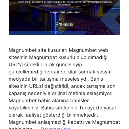
Magnumbet site kusurları Magnumbet web
sitesinin Magnumbet kusurlu olup olmadığı
URL’yi sürekli olarak güncelleyip
güncellemediğine dair sorular sormak sosyal
medyada bir tartışma meselesiydi. Bahis
sitesinin URL’si değiştirildi, ancak tartışma son
kapanış nedeniyle orijinal metinle eşleşmiyor.
Magnumbet bahis alanına bahisler
koyabilirsiniz. Bahis sitelerinin Türkiye’de yasal
olarak faaliyet gösterdiği bilinmektedir.
Magnumbet anlaşmazlığı kapattı ve Magnumbet