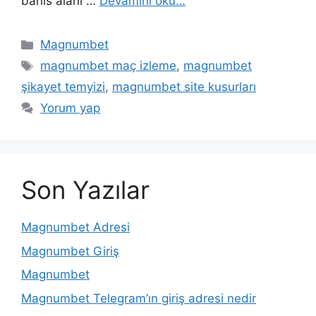
bahis alanı …
Devamını oku…
Kategoriler
Magnumbet
Etiketler
magnumbet maç izleme
,
magnumbet
şikayet temyizi
,
magnumbet site kusurları
Yorum yap
Son Yazılar
Magnumbet Adresi
Magnumbet Giriş
Magnumbet
Magnumbet Telegram’ın giriş adresi nedir