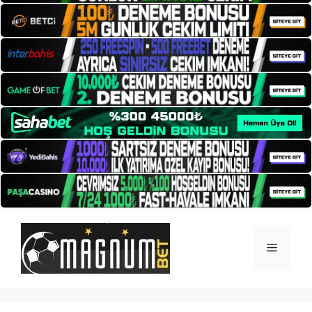
İçeriğe
atla
Menü