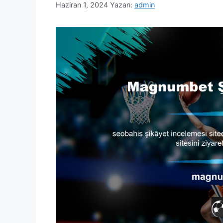
Haziran 1, 2024
Yazarı:
admin