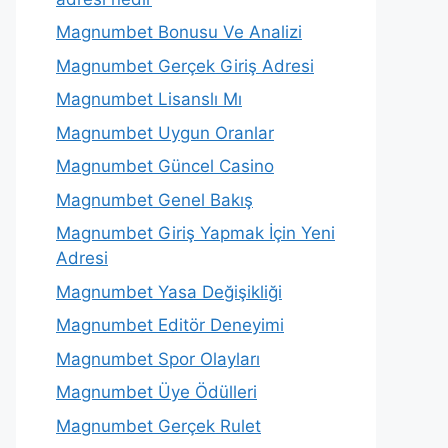
Magnumbet Bonusu Ve Analizi
Magnumbet Gerçek Giriş Adresi
Magnumbet Lisanslı Mı
Magnumbet Uygun Oranlar
Magnumbet Güncel Casino
Magnumbet Genel Bakış
Magnumbet Giriş Yapmak İçin Yeni
Adresi
Magnumbet Yasa Değişikliği
Magnumbet Editör Deneyimi
Magnumbet Spor Olayları
Magnumbet Üye Ödülleri
Magnumbet Gerçek Rulet