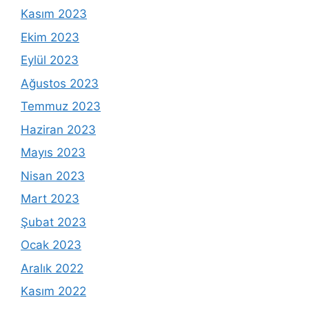
Kasım 2023
Ekim 2023
Eylül 2023
Ağustos 2023
Temmuz 2023
Haziran 2023
Mayıs 2023
Nisan 2023
Mart 2023
Şubat 2023
Ocak 2023
Aralık 2022
Kasım 2022