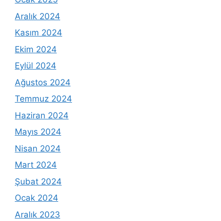
Aralık 2024
Kasım 2024
Ekim 2024
Eylül 2024
Ağustos 2024
Temmuz 2024
Haziran 2024
Mayıs 2024
Nisan 2024
Mart 2024
Şubat 2024
Ocak 2024
Aralık 2023