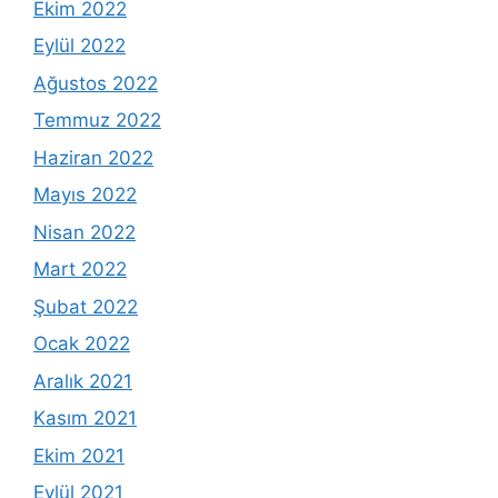
Ekim 2022
Eylül 2022
Ağustos 2022
Temmuz 2022
Haziran 2022
Mayıs 2022
Nisan 2022
Mart 2022
Şubat 2022
Ocak 2022
Aralık 2021
Kasım 2021
Ekim 2021
Eylül 2021