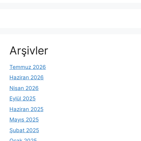
Arşivler
Temmuz 2026
Haziran 2026
Nisan 2026
Eylül 2025
Haziran 2025
Mayıs 2025
Şubat 2025
Ocak 2025