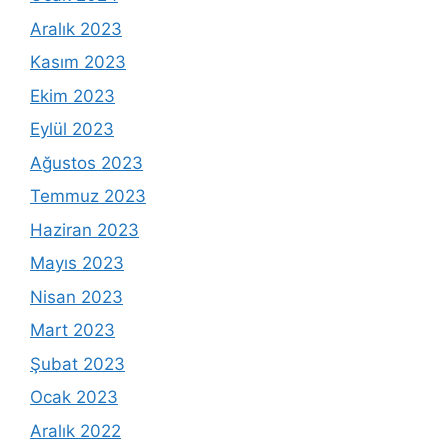
Aralık 2023
Kasım 2023
Ekim 2023
Eylül 2023
Ağustos 2023
Temmuz 2023
Haziran 2023
Mayıs 2023
Nisan 2023
Mart 2023
Şubat 2023
Ocak 2023
Aralık 2022