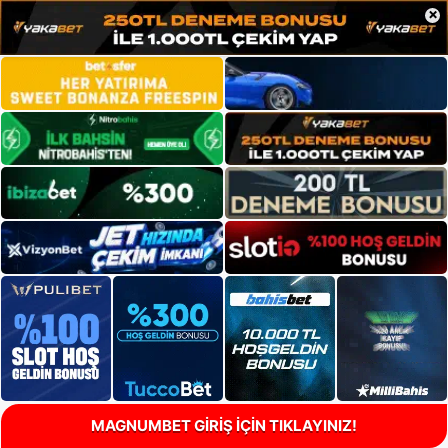
×
MAGNUMBET GİRİŞ İÇİN TIKLAYINIZ!