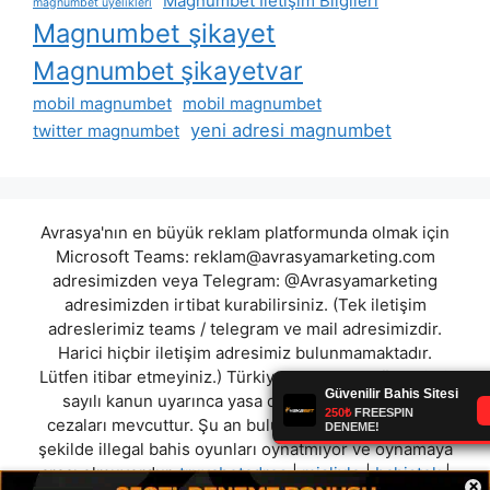
Magnumbet İletişim Bilgileri
magnumbet üyelikleri
Magnumbet şikayet
Magnumbet şikayetvar
mobil magnumbet
mobil magnumbet
yeni adresi magnumbet
twitter magnumbet
Avrasya'nın en büyük reklam platformunda olmak için
Microsoft Teams:
reklam@avrasyamarketing.com
adresimizden veya Telegram: @Avrasyamarketing
adresimizden irtibat kurabilirsiniz. (Tek iletişim
adreslerimiz teams / telegram ve mail adresimizdir.
Harici hiçbir iletişim adresimiz bulunmamaktadır.
Lütfen itibar etmeyiniz.) Türkiye yasalarına göre 7258
sayılı kanun uyarınca yasa dışı bahis oynamanın
cezaları mevcuttur. Şu an bulunduğunuz site hiç bir
şekilde illegal bahis oyunları oynatmıyor ve oynamaya
aracı olmuyordur.
truvabetadres
|
misliyle
|
bahistek
|
×