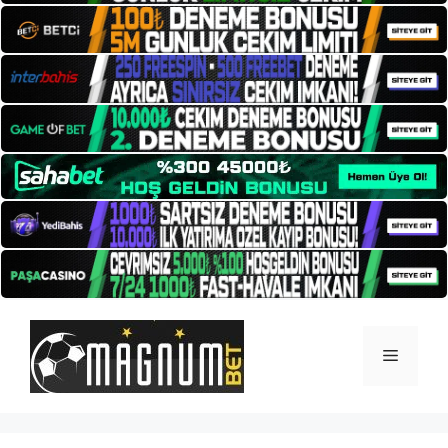
İçeriğe
atla
Menü