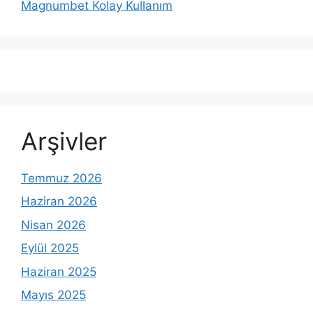
Magnumbet Kolay Kullanım
Arşivler
Temmuz 2026
Haziran 2026
Nisan 2026
Eylül 2025
Haziran 2025
Mayıs 2025