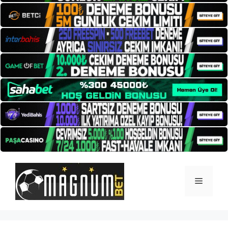
İçeriğe
atla
Menü