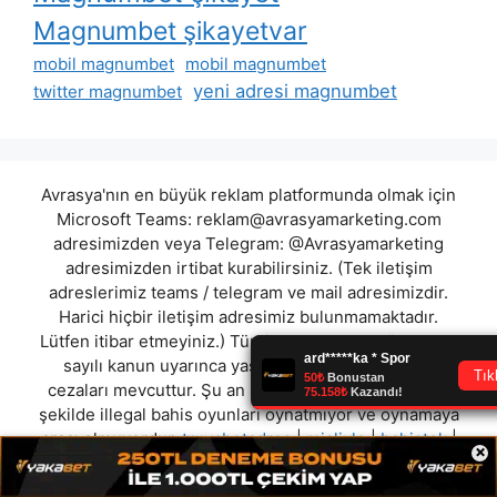
Magnumbet şikayetvar
mobil magnumbet
mobil magnumbet
yeni adresi magnumbet
twitter magnumbet
Avrasya'nın en büyük reklam platformunda olmak için
Microsoft Teams:
reklam@avrasyamarketing.com
adresimizden veya Telegram: @Avrasyamarketing
adresimizden irtibat kurabilirsiniz. (Tek iletişim
adreslerimiz teams / telegram ve mail adresimizdir.
Harici hiçbir iletişim adresimiz bulunmamaktadır.
Lütfen itibar etmeyiniz.) Türkiye yasalarına göre 7258
sayılı kanun uyarınca yasa dışı bahis oynamanın
cezaları mevcuttur. Şu an bulunduğunuz site hiç bir
şekilde illegal bahis oyunları oynatmıyor ve oynamaya
aracı olmuyordur.
truvabetadres
|
misliyle
|
bahistek
|
×
logocasino
|
efsanebahis
|
betnbet
|
gatabet
|
alibahis