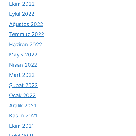
Ekim 2022
Eylül 2022
Ağustos 2022
Temmuz 2022
Haziran 2022
Mayıs 2022
Nisan 2022
Mart 2022
Şubat 2022
Ocak 2022
Aralık 2021
Kasım 2021
Ekim 2021