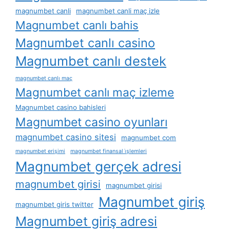
magnumbet canli
magnumbet canli maç izle
Magnumbet canlı bahis
Magnumbet canlı casino
Magnumbet canlı destek
magnumbet canlı maç
Magnumbet canlı maç izleme
Magnumbet casino bahisleri
Magnumbet casino oyunları
magnumbet casino sitesi
magnumbet com
magnumbet erişimi
magnumbet finansal i̇şlemleri
Magnumbet gerçek adresi
magnumbet girisi
magnumbet girisi
Magnumbet giriş
magnumbet giris twitter
Magnumbet giriş adresi