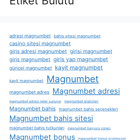
Etiket Bulutu
adresi magnumbet
bahis sitesi magnumbet
casino sitesi magnumbet
giris adresi magnumbet
girisi magnumbet
giris yap magnumbet
giris magnumbet
kayit magnumbet
güncel magnumbet
Magnumbet
kayit magnumbet
Magnumbet adresi
magnumbet adres
magnumbet adresi neler sunuyor
magnumbet analizleri
Magnumbet bahis
magnumbet bahis seçenekleri
Magnumbet bahis sitesi
magnumbet bahis tutkunları
magnumbet başvuru süreci
Magnumbet bonus
magnumbet bonus promosyon