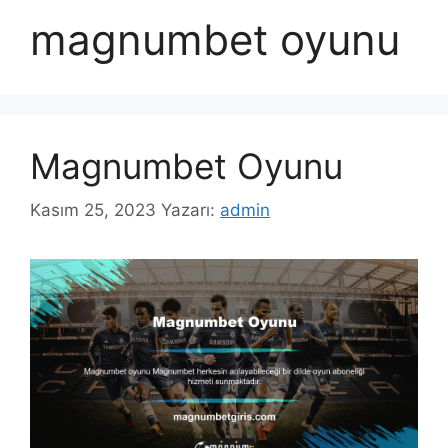
magnumbet oyunu
Magnumbet Oyunu
Kasım 25, 2023
Yazarı:
admin