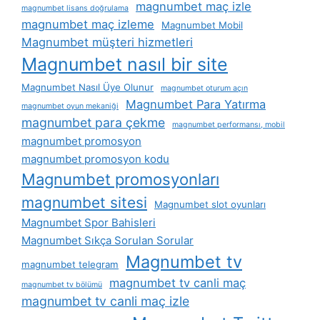
magnumbet maç izle
magnumbet lisans doğrulama
magnumbet maç izleme
Magnumbet Mobil
Magnumbet müşteri hizmetleri
Magnumbet nasıl bir site
Magnumbet Nasıl Üye Olunur
magnumbet oturum açın
Magnumbet Para Yatırma
magnumbet oyun mekaniği
magnumbet para çekme
magnumbet performansı, mobil
magnumbet promosyon
magnumbet promosyon kodu
Magnumbet promosyonları
magnumbet sitesi
Magnumbet slot oyunları
Magnumbet Spor Bahisleri
Magnumbet Sıkça Sorulan Sorular
Magnumbet tv
magnumbet telegram
magnumbet tv canli maç
magnumbet tv bölümü
magnumbet tv canli maç izle