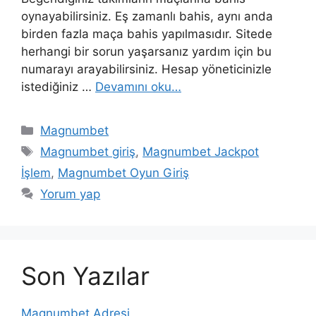
oynayabilirsiniz. Eş zamanlı bahis, aynı anda
birden fazla maça bahis yapılmasıdır. Sitede
herhangi bir sorun yaşarsanız yardım için bu
numarayı arayabilirsiniz. Hesap yöneticinizle
istediğiniz …
Devamını oku…
Kategoriler
Magnumbet
Etiketler
Magnumbet giriş
,
Magnumbet Jackpot
İşlem
,
Magnumbet Oyun Giriş
Yorum yap
Son Yazılar
Magnumbet Adresi