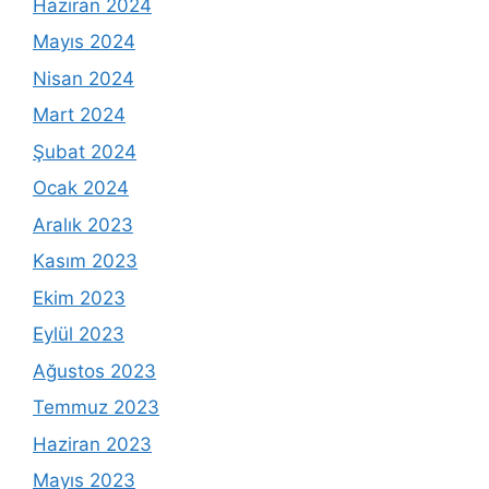
Haziran 2024
Mayıs 2024
Nisan 2024
Mart 2024
Şubat 2024
Ocak 2024
Aralık 2023
Kasım 2023
Ekim 2023
Eylül 2023
Ağustos 2023
Temmuz 2023
Haziran 2023
Mayıs 2023