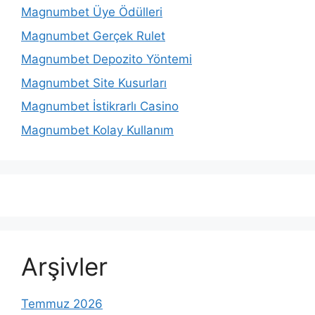
Magnumbet Üye Ödülleri
Magnumbet Gerçek Rulet
Magnumbet Depozito Yöntemi
Magnumbet Site Kusurları
Magnumbet İstikrarlı Casino
Magnumbet Kolay Kullanım
Arşivler
Temmuz 2026