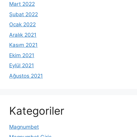
Mart 2022
Şubat 2022
Ocak 2022
Aralık 2021
Kasım 2021
Ekim 2021
Eylül 2021
Ağustos 2021
Kategoriler
Magnumbet