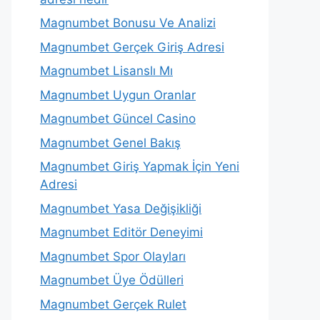
Magnumbet Bonusu Ve Analizi
Magnumbet Gerçek Giriş Adresi
Magnumbet Lisanslı Mı
Magnumbet Uygun Oranlar
Magnumbet Güncel Casino
Magnumbet Genel Bakış
Magnumbet Giriş Yapmak İçin Yeni
Adresi
Magnumbet Yasa Değişikliği
Magnumbet Editör Deneyimi
Magnumbet Spor Olayları
Magnumbet Üye Ödülleri
Magnumbet Gerçek Rulet