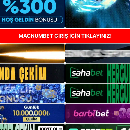
MAGNUMBET GİRİŞ İÇİN TIKLAYINIZ!