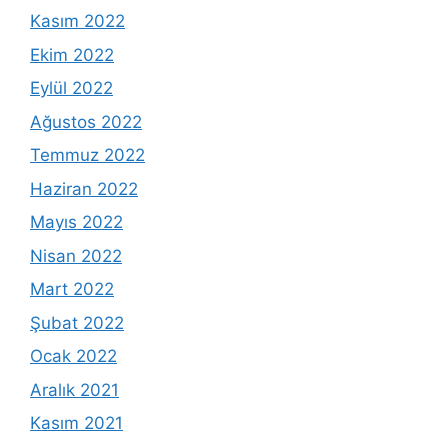
Kasım 2022
Ekim 2022
Eylül 2022
Ağustos 2022
Temmuz 2022
Haziran 2022
Mayıs 2022
Nisan 2022
Mart 2022
Şubat 2022
Ocak 2022
Aralık 2021
Kasım 2021