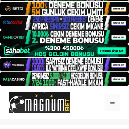
İçeriğe
atla
Menü