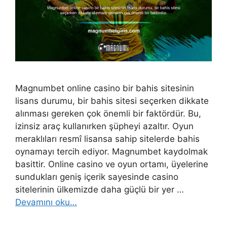
Magnumbet online casino bir bahis sitesinin
lisans durumu, bir bahis sitesi seçerken dikkate
alınması gereken çok önemli bir faktördür. Bu,
izinsiz araç kullanırken şüpheyi azaltır. Oyun
meraklıları resmî lisansa sahip sitelerde bahis
oynamayı tercih ediyor. Magnumbet kaydolmak
basittir. Online casino ve oyun ortamı, üyelerine
sundukları geniş içerik sayesinde casino
sitelerinin ülkemizde daha güçlü bir yer …
Devamını oku…