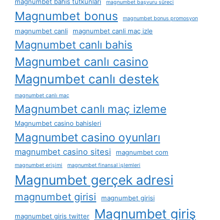
magnumbet bahis tutkunları
magnumbet başvuru süreci
Magnumbet bonus
magnumbet bonus promosyon
magnumbet canli
magnumbet canli maç izle
Magnumbet canlı bahis
Magnumbet canlı casino
Magnumbet canlı destek
magnumbet canlı maç
Magnumbet canlı maç izleme
Magnumbet casino bahisleri
Magnumbet casino oyunları
magnumbet casino sitesi
magnumbet com
magnumbet erişimi
magnumbet finansal i̇şlemleri
Magnumbet gerçek adresi
magnumbet girisi
magnumbet girisi
Magnumbet giriş
magnumbet giris twitter