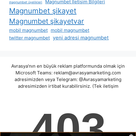
Magnumbet İletişim Bilgileri
magnumbet üyelikleri
Magnumbet şikayet
Magnumbet şikayetvar
mobil magnumbet
mobil magnumbet
yeni adresi magnumbet
twitter magnumbet
Avrasya'nın en büyük reklam platformunda olmak için
Microsoft Teams:
reklam@avrasyamarketing.com
adresimizden veya Telegram: @Avrasyamarketing
adresimizden irtibat kurabilirsiniz. (Tek iletişim
adreslerimiz teams / telegram ve mail adresimizdir.
Harici hiçbir iletişim adresimiz bulunmamaktadır.
Lütfen itibar etmeyiniz.) Türkiye yasalarına göre 7258
sayılı kanun uyarınca yasa dışı bahis oynamanın
cezaları mevcuttur. Şu an bulunduğunuz site hiç bir
şekilde illegal bahis oyunları oynatmıyor ve oynamaya
aracı olmuyordur.
truvabetadres
|
misliyle
|
bahistek
|