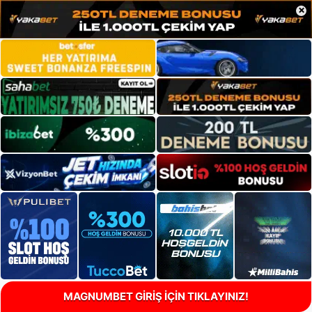
×
MAGNUMBET GİRİŞ İÇİN TIKLAYINIZ!