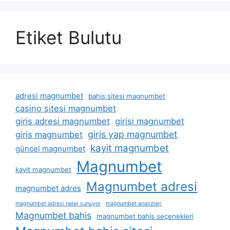
Etiket Bulutu
adresi magnumbet
bahis sitesi magnumbet
casino sitesi magnumbet
giris adresi magnumbet
girisi magnumbet
giris yap magnumbet
giris magnumbet
kayit magnumbet
güncel magnumbet
Magnumbet
kayit magnumbet
Magnumbet adresi
magnumbet adres
magnumbet adresi neler sunuyor
magnumbet analizleri
Magnumbet bahis
magnumbet bahis seçenekleri