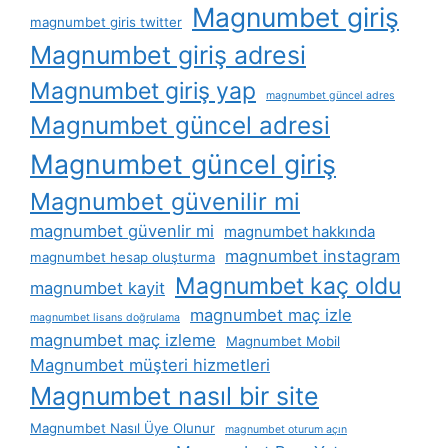
Magnumbet giriş
magnumbet giris twitter
Magnumbet giriş adresi
Magnumbet giriş yap
magnumbet güncel adres
Magnumbet güncel adresi
Magnumbet güncel giriş
Magnumbet güvenilir mi
magnumbet güvenlir mi
magnumbet hakkında
magnumbet instagram
magnumbet hesap oluşturma
Magnumbet kaç oldu
magnumbet kayit
magnumbet maç izle
magnumbet lisans doğrulama
magnumbet maç izleme
Magnumbet Mobil
Magnumbet müşteri hizmetleri
Magnumbet nasıl bir site
Magnumbet Nasıl Üye Olunur
magnumbet oturum açın