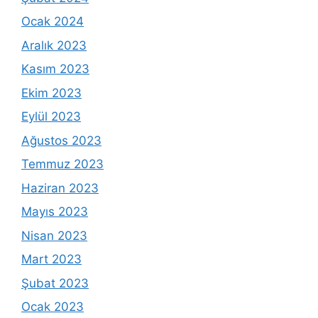
Ocak 2024
Aralık 2023
Kasım 2023
Ekim 2023
Eylül 2023
Ağustos 2023
Temmuz 2023
Haziran 2023
Mayıs 2023
Nisan 2023
Mart 2023
Şubat 2023
Ocak 2023