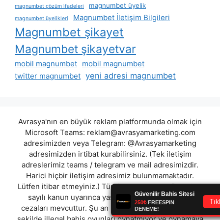
magnumbet üyelik
magnumbet çözüm i̇fadeleri
Magnumbet İletişim Bilgileri
magnumbet üyelikleri
Magnumbet şikayet
Magnumbet şikayetvar
mobil magnumbet
mobil magnumbet
yeni adresi magnumbet
twitter magnumbet
Avrasya'nın en büyük reklam platformunda olmak için
Microsoft Teams:
reklam@avrasyamarketing.com
adresimizden veya Telegram: @Avrasyamarketing
adresimizden irtibat kurabilirsiniz. (Tek iletişim
adreslerimiz teams / telegram ve mail adresimizdir.
Harici hiçbir iletişim adresimiz bulunmamaktadır.
Lütfen itibar etmeyiniz.) Türkiye yasalarına göre 7258
sayılı kanun uyarınca yasa dışı bahis oynamanın
cezaları mevcuttur. Şu an bulunduğunuz site hiç bir
şekilde illegal bahis oyunları oynatmıyor ve oynamaya