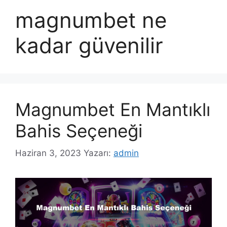
magnumbet ne
kadar güvenilir
Magnumbet En Mantıklı
Bahis Seçeneği
Haziran 3, 2023
Yazarı:
admin