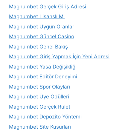
Magnumbet Gerçek Giriş Adresi
Magnumbet Lisanslı Mı
Magnumbet Uygun Oranlar
Magnumbet Güncel Casino
Magnumbet Genel Bakış
Magnumbet Giriş Yapmak İçin Yeni Adresi
Magnumbet Yasa Değişikliği
Magnumbet Editör Deneyimi
Magnumbet Spor Olayları
Magnumbet Üye Ödülleri
Magnumbet Gerçek Rulet
Magnumbet Depozito Yöntemi
Magnumbet Site Kusurları