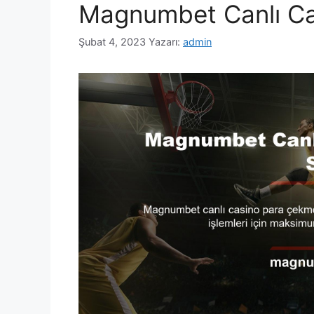
Magnumbet Canlı Ca
Şubat 4, 2023
Yazarı:
admin