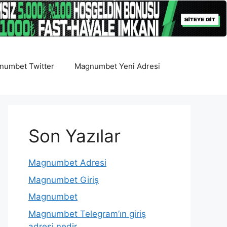
numbet Twitter
Magnumbet Yeni Adresi
Son Yazılar
Magnumbet Adresi
Magnumbet Giriş
Magnumbet
Magnumbet Telegram’ın giriş
adresi nedir