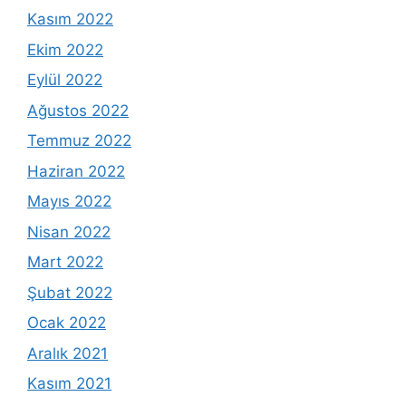
Kasım 2022
Ekim 2022
Eylül 2022
Ağustos 2022
Temmuz 2022
Haziran 2022
Mayıs 2022
Nisan 2022
Mart 2022
Şubat 2022
Ocak 2022
Aralık 2021
Kasım 2021