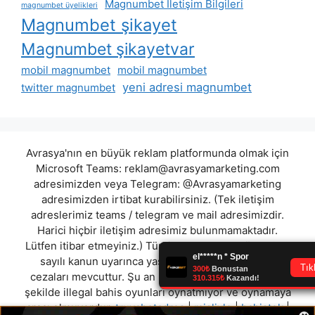
Magnumbet İletişim Bilgileri
magnumbet üyelikleri
Magnumbet şikayet
Magnumbet şikayetvar
mobil magnumbet
mobil magnumbet
yeni adresi magnumbet
twitter magnumbet
Avrasya'nın en büyük reklam platformunda olmak için
Microsoft Teams:
reklam@avrasyamarketing.com
adresimizden veya Telegram: @Avrasyamarketing
adresimizden irtibat kurabilirsiniz. (Tek iletişim
adreslerimiz teams / telegram ve mail adresimizdir.
Harici hiçbir iletişim adresimiz bulunmamaktadır.
Lütfen itibar etmeyiniz.) Türkiye yasalarına göre 7258
sayılı kanun uyarınca yasa dışı bahis oynamanın
cezaları mevcuttur. Şu an bulunduğunuz site hiç bir
şekilde illegal bahis oyunları oynatmıyor ve oynamaya
aracı olmuyordur.
truvabetadres
|
misliyle
|
bahistek
|