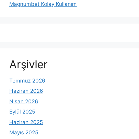
Magnumbet Kolay Kullanım
Arşivler
Temmuz 2026
Haziran 2026
Nisan 2026
Eylül 2025
Haziran 2025
Mayıs 2025