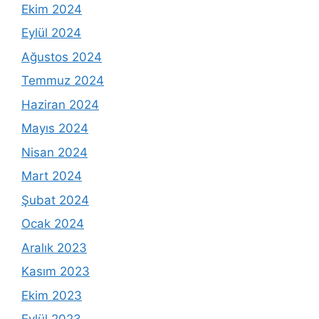
Ekim 2024
Eylül 2024
Ağustos 2024
Temmuz 2024
Haziran 2024
Mayıs 2024
Nisan 2024
Mart 2024
Şubat 2024
Ocak 2024
Aralık 2023
Kasım 2023
Ekim 2023