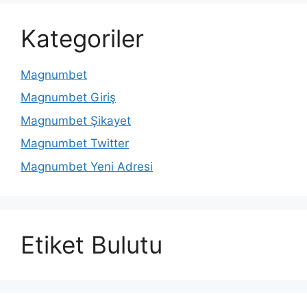
Kategoriler
Magnumbet
Magnumbet Giriş
Magnumbet Şikayet
Magnumbet Twitter
Magnumbet Yeni Adresi
Etiket Bulutu