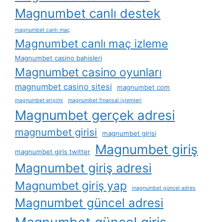
Magnumbet canlı destek
magnumbet canlı maç
Magnumbet canlı maç izleme
Magnumbet casino bahisleri
Magnumbet casino oyunları
magnumbet casino sitesi
magnumbet com
magnumbet erişimi
magnumbet finansal i̇şlemleri
Magnumbet gerçek adresi
magnumbet girisi
magnumbet girisi
Magnumbet giriş
magnumbet giris twitter
Magnumbet giriş adresi
Magnumbet giriş yap
magnumbet güncel adres
Magnumbet güncel adresi
Magnumbet güncel giriş