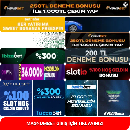
×
MAGNUMBET GİRİŞ İÇİN TIKLAYINIZ!