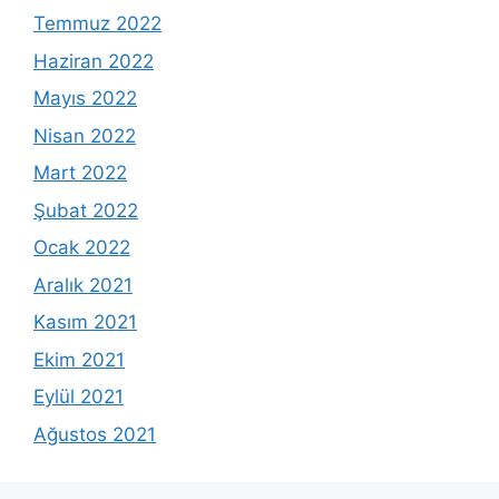
Temmuz 2022
Haziran 2022
Mayıs 2022
Nisan 2022
Mart 2022
Şubat 2022
Ocak 2022
Aralık 2021
Kasım 2021
Ekim 2021
Eylül 2021
Ağustos 2021