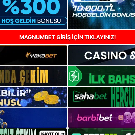
MAGNUMBET GİRİŞ İÇİN TIKLAYINIZ!