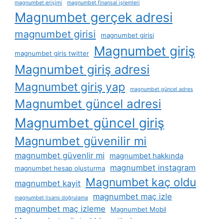
magnumbet erişimi
magnumbet finansal i̇şlemleri
Magnumbet gerçek adresi
magnumbet girisi
magnumbet girisi
Magnumbet giriş
magnumbet giris twitter
Magnumbet giriş adresi
Magnumbet giriş yap
magnumbet güncel adres
Magnumbet güncel adresi
Magnumbet güncel giriş
Magnumbet güvenilir mi
magnumbet güvenlir mi
magnumbet hakkında
magnumbet instagram
magnumbet hesap oluşturma
Magnumbet kaç oldu
magnumbet kayit
magnumbet maç izle
magnumbet lisans doğrulama
magnumbet maç izleme
Magnumbet Mobil