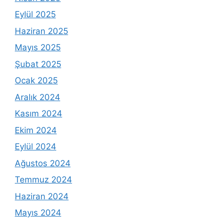
Eylül 2025
Haziran 2025
Mayıs 2025
Şubat 2025
Ocak 2025
Aralık 2024
Kasım 2024
Ekim 2024
Eylül 2024
Ağustos 2024
Temmuz 2024
Haziran 2024
Mayıs 2024