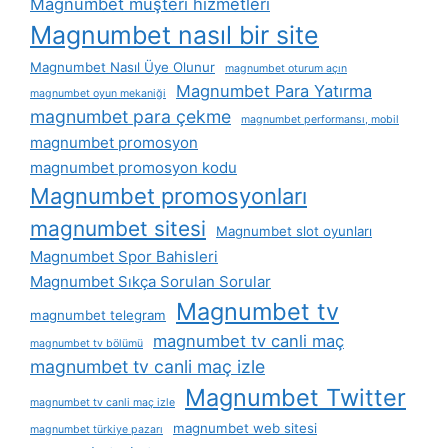
Magnumbet müşteri hizmetleri
Magnumbet nasıl bir site
Magnumbet Nasıl Üye Olunur
magnumbet oturum açın
Magnumbet Para Yatırma
magnumbet oyun mekaniği
magnumbet para çekme
magnumbet performansı, mobil
magnumbet promosyon
magnumbet promosyon kodu
Magnumbet promosyonları
magnumbet sitesi
Magnumbet slot oyunları
Magnumbet Spor Bahisleri
Magnumbet Sıkça Sorulan Sorular
Magnumbet tv
magnumbet telegram
magnumbet tv canli maç
magnumbet tv bölümü
magnumbet tv canli maç izle
Magnumbet Twitter
magnumbet tv canli maç izle
magnumbet web sitesi
magnumbet türkiye pazarı