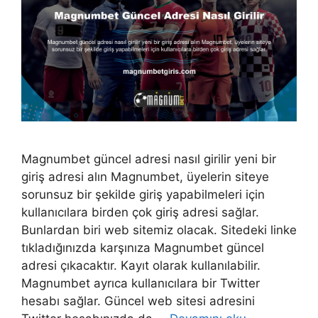
Magnumbet güncel adresi nasıl girilir yeni bir
giriş adresi alın Magnumbet, üyelerin siteye
sorunsuz bir şekilde giriş yapabilmeleri için
kullanıcılara birden çok giriş adresi sağlar.
Bunlardan biri web sitemiz olacak. Sitedeki linke
tıkladığınızda karşınıza Magnumbet güncel
adresi çıkacaktır. Kayıt olarak kullanılabilir.
Magnumbet ayrıca kullanıcılara bir Twitter
hesabı sağlar. Güncel web sitesi adresini