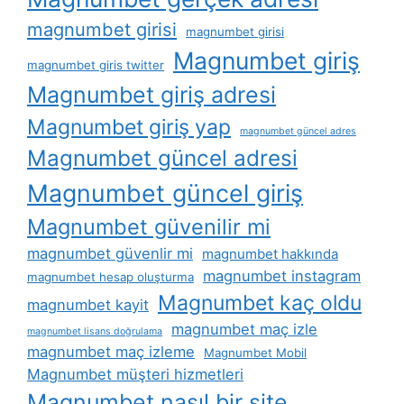
magnumbet girisi
magnumbet girisi
Magnumbet giriş
magnumbet giris twitter
Magnumbet giriş adresi
Magnumbet giriş yap
magnumbet güncel adres
Magnumbet güncel adresi
Magnumbet güncel giriş
Magnumbet güvenilir mi
magnumbet güvenlir mi
magnumbet hakkında
magnumbet instagram
magnumbet hesap oluşturma
Magnumbet kaç oldu
magnumbet kayit
magnumbet maç izle
magnumbet lisans doğrulama
magnumbet maç izleme
Magnumbet Mobil
Magnumbet müşteri hizmetleri
Magnumbet nasıl bir site