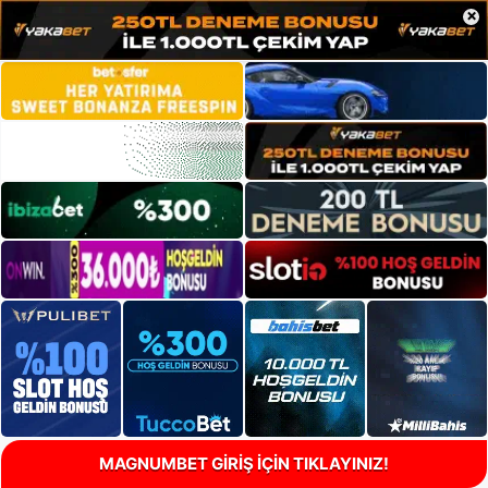
×
MAGNUMBET GİRİŞ İÇİN TIKLAYINIZ!