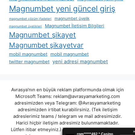
Magnumbet yeni güncel giriş
magnumbet üyelik
magnumbet çözüm i̇fadeleri
Magnumbet İletişim Bilgileri
magnumbet üyelikleri
Magnumbet şikayet
Magnumbet şikayetvar
mobil magnumbet
mobil magnumbet
yeni adresi magnumbet
twitter magnumbet
Avrasya'nın en büyük reklam platformunda olmak için
Microsoft Teams:
reklam@avrasyamarketing.com
adresimizden veya Telegram: @Avrasyamarketing
adresimizden irtibat kurabilirsiniz. (Tek iletişim
adreslerimiz teams / telegram ve mail adresimizdir.
Harici hiçbir iletişim adresimiz bulunmamaktadır.
Lütfen itibar etmeyiniz.) Türkiye yasalarına göre 7258