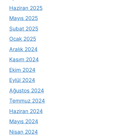
Haziran 2025
Mayıs 2025
Şubat 2025
Ocak 2025
Aralık 2024
Kasım 2024
Ekim 2024
Eylül 2024
Ağustos 2024
Temmuz 2024
Haziran 2024
Mayıs 2024
Nisan 2024