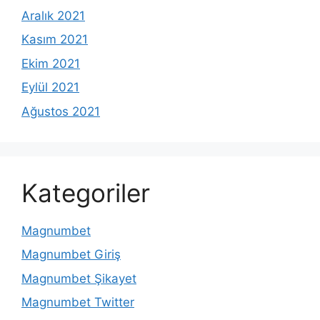
Aralık 2021
Kasım 2021
Ekim 2021
Eylül 2021
Ağustos 2021
Kategoriler
Magnumbet
Magnumbet Giriş
Magnumbet Şikayet
Magnumbet Twitter