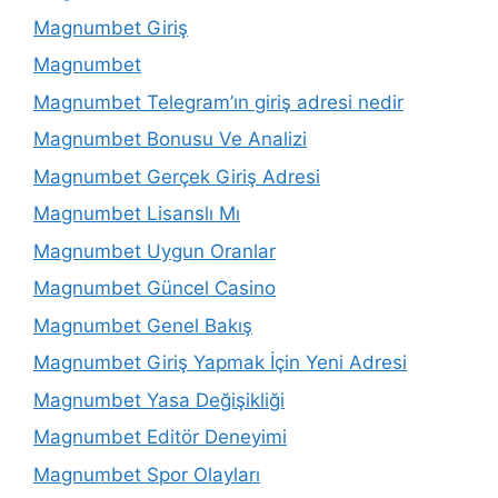
Magnumbet Giriş
Magnumbet
Magnumbet Telegram’ın giriş adresi nedir
Magnumbet Bonusu Ve Analizi
Magnumbet Gerçek Giriş Adresi
Magnumbet Lisanslı Mı
Magnumbet Uygun Oranlar
Magnumbet Güncel Casino
Magnumbet Genel Bakış
Magnumbet Giriş Yapmak İçin Yeni Adresi
Magnumbet Yasa Değişikliği
Magnumbet Editör Deneyimi
Magnumbet Spor Olayları