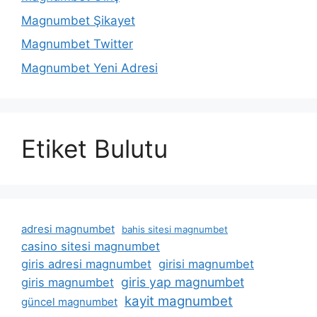
Magnumbet Şikayet
Magnumbet Twitter
Magnumbet Yeni Adresi
Etiket Bulutu
adresi magnumbet
bahis sitesi magnumbet
casino sitesi magnumbet
giris adresi magnumbet
girisi magnumbet
giris yap magnumbet
giris magnumbet
kayit magnumbet
güncel magnumbet