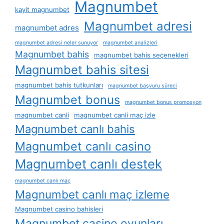
Magnumbet
kayit magnumbet
Magnumbet adresi
magnumbet adres
magnumbet adresi neler sunuyor
magnumbet analizleri
Magnumbet bahis
magnumbet bahis seçenekleri
Magnumbet bahis sitesi
magnumbet bahis tutkunları
magnumbet başvuru süreci
Magnumbet bonus
magnumbet bonus promosyon
magnumbet canli
magnumbet canli maç izle
Magnumbet canlı bahis
Magnumbet canlı casino
Magnumbet canlı destek
magnumbet canlı maç
Magnumbet canlı maç izleme
Magnumbet casino bahisleri
Magnumbet casino oyunları