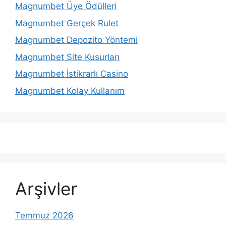
Magnumbet Üye Ödülleri
Magnumbet Gerçek Rulet
Magnumbet Depozito Yöntemi
Magnumbet Site Kusurları
Magnumbet İstikrarlı Casino
Magnumbet Kolay Kullanım
Arşivler
Temmuz 2026