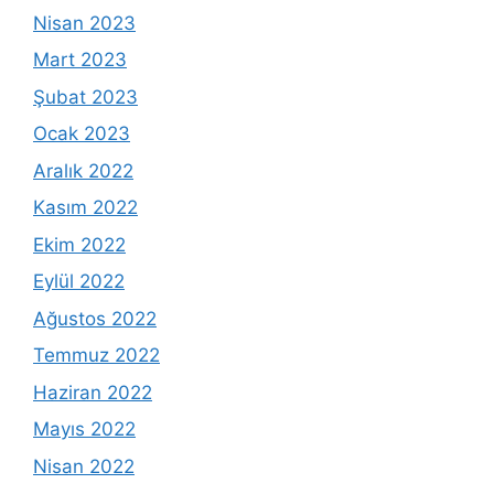
Nisan 2023
Mart 2023
Şubat 2023
Ocak 2023
Aralık 2022
Kasım 2022
Ekim 2022
Eylül 2022
Ağustos 2022
Temmuz 2022
Haziran 2022
Mayıs 2022
Nisan 2022