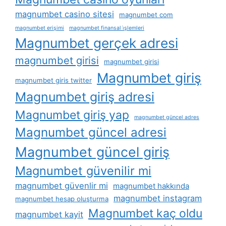
magnumbet casino sitesi
magnumbet com
magnumbet erişimi
magnumbet finansal i̇şlemleri
Magnumbet gerçek adresi
magnumbet girisi
magnumbet girisi
Magnumbet giriş
magnumbet giris twitter
Magnumbet giriş adresi
Magnumbet giriş yap
magnumbet güncel adres
Magnumbet güncel adresi
Magnumbet güncel giriş
Magnumbet güvenilir mi
magnumbet güvenlir mi
magnumbet hakkında
magnumbet instagram
magnumbet hesap oluşturma
Magnumbet kaç oldu
magnumbet kayit