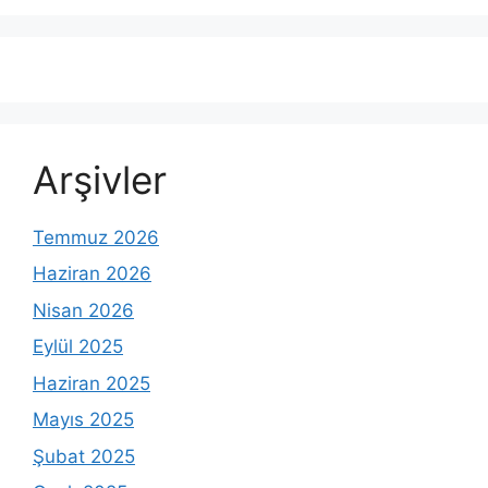
Arşivler
Temmuz 2026
Haziran 2026
Nisan 2026
Eylül 2025
Haziran 2025
Mayıs 2025
Şubat 2025