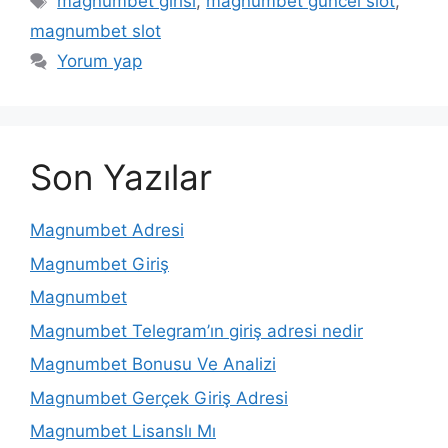
magnumbet girisi
,
magnumbet güncel slot
,
magnumbet slot
Yorum yap
Son Yazılar
Magnumbet Adresi
Magnumbet Giriş
Magnumbet
Magnumbet Telegram’ın giriş adresi nedir
Magnumbet Bonusu Ve Analizi
Magnumbet Gerçek Giriş Adresi
Magnumbet Lisanslı Mı