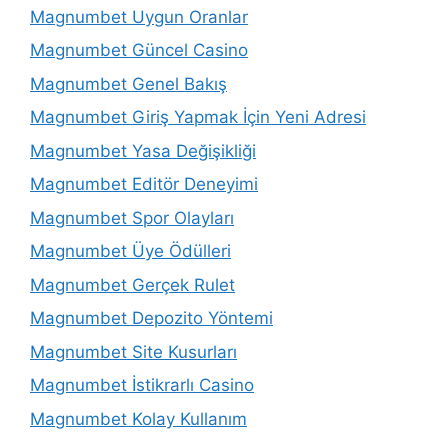
Magnumbet Uygun Oranlar
Magnumbet Güncel Casino
Magnumbet Genel Bakış
Magnumbet Giriş Yapmak İçin Yeni Adresi
Magnumbet Yasa Değişikliği
Magnumbet Editör Deneyimi
Magnumbet Spor Olayları
Magnumbet Üye Ödülleri
Magnumbet Gerçek Rulet
Magnumbet Depozito Yöntemi
Magnumbet Site Kusurları
Magnumbet İstikrarlı Casino
Magnumbet Kolay Kullanım