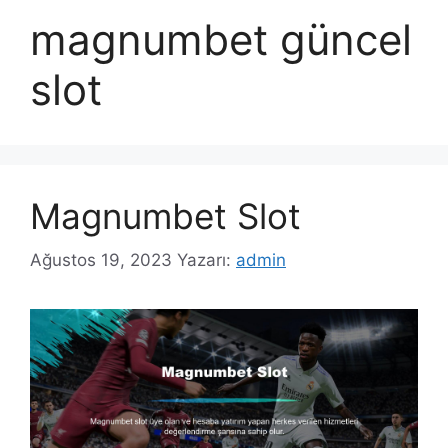
magnumbet güncel
slot
Magnumbet Slot
Ağustos 19, 2023
Yazarı:
admin