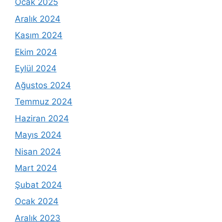
Ocak 2025
Aralık 2024
Kasım 2024
Ekim 2024
Eylül 2024
Ağustos 2024
Temmuz 2024
Haziran 2024
Mayıs 2024
Nisan 2024
Mart 2024
Şubat 2024
Ocak 2024
Aralık 2023