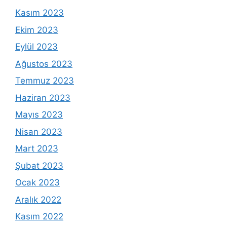
Kasım 2023
Ekim 2023
Eylül 2023
Ağustos 2023
Temmuz 2023
Haziran 2023
Mayıs 2023
Nisan 2023
Mart 2023
Şubat 2023
Ocak 2023
Aralık 2022
Kasım 2022