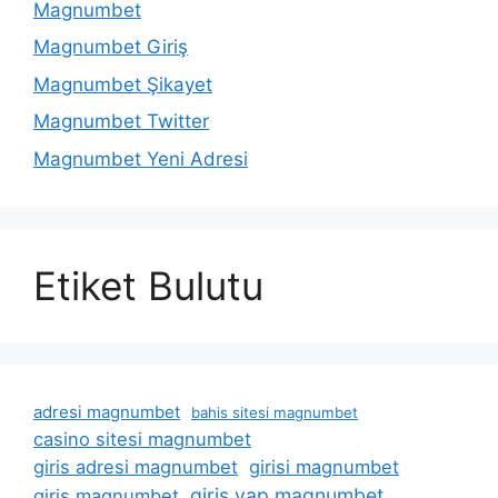
Magnumbet
Magnumbet Giriş
Magnumbet Şikayet
Magnumbet Twitter
Magnumbet Yeni Adresi
Etiket Bulutu
adresi magnumbet
bahis sitesi magnumbet
casino sitesi magnumbet
giris adresi magnumbet
girisi magnumbet
giris yap magnumbet
giris magnumbet