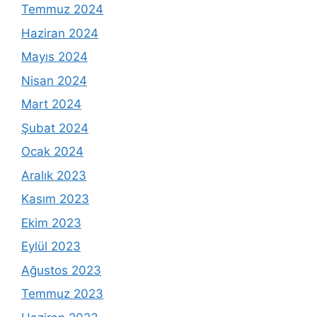
Temmuz 2024
Haziran 2024
Mayıs 2024
Nisan 2024
Mart 2024
Şubat 2024
Ocak 2024
Aralık 2023
Kasım 2023
Ekim 2023
Eylül 2023
Ağustos 2023
Temmuz 2023