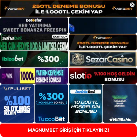
×
MAGNUMBET GİRİŞ İÇİN TIKLAYINIZ!