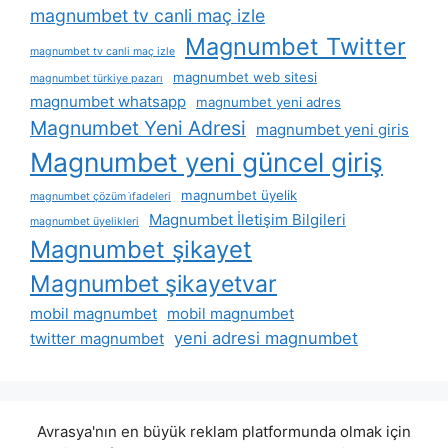
magnumbet tv canli maç izle
Magnumbet Twitter
magnumbet tv canli maç izle
magnumbet web sitesi
magnumbet türkiye pazarı
magnumbet whatsapp
magnumbet yeni adres
Magnumbet Yeni Adresi
magnumbet yeni giris
Magnumbet yeni güncel giriş
magnumbet üyelik
magnumbet çözüm i̇fadeleri
Magnumbet İletişim Bilgileri
magnumbet üyelikleri
Magnumbet şikayet
Magnumbet şikayetvar
mobil magnumbet
mobil magnumbet
yeni adresi magnumbet
twitter magnumbet
Avrasya'nın en büyük reklam platformunda olmak için