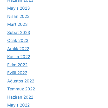
Haziran 2023
Mayıs 2023
Nisan 2023
Mart 2023
Şubat 2023
Ocak 2023
Aralık 2022
Kasım 2022
Ekim 2022
Eylül 2022
Ağustos 2022
Temmuz 2022
Haziran 2022
Mayıs 2022