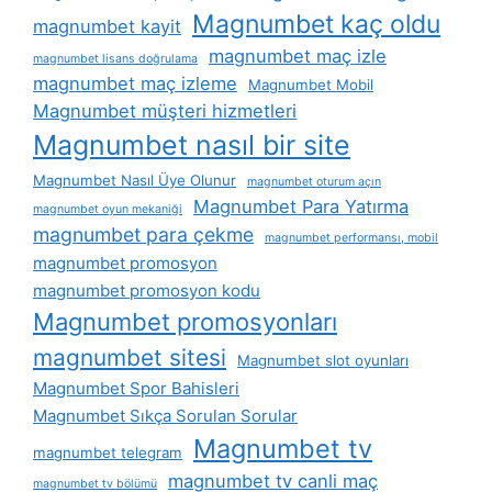
Magnumbet kaç oldu
magnumbet kayit
magnumbet maç izle
magnumbet lisans doğrulama
magnumbet maç izleme
Magnumbet Mobil
Magnumbet müşteri hizmetleri
Magnumbet nasıl bir site
Magnumbet Nasıl Üye Olunur
magnumbet oturum açın
Magnumbet Para Yatırma
magnumbet oyun mekaniği
magnumbet para çekme
magnumbet performansı, mobil
magnumbet promosyon
magnumbet promosyon kodu
Magnumbet promosyonları
magnumbet sitesi
Magnumbet slot oyunları
Magnumbet Spor Bahisleri
Magnumbet Sıkça Sorulan Sorular
Magnumbet tv
magnumbet telegram
magnumbet tv canli maç
magnumbet tv bölümü