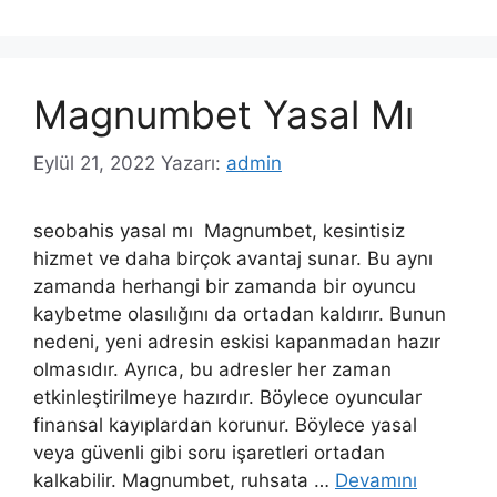
Magnumbet Yasal Mı
Eylül 21, 2022
Yazarı:
admin
seobahis yasal mı Magnumbet, kesintisiz
hizmet ve daha birçok avantaj sunar. Bu aynı
zamanda herhangi bir zamanda bir oyuncu
kaybetme olasılığını da ortadan kaldırır. Bunun
nedeni, yeni adresin eskisi kapanmadan hazır
olmasıdır. Ayrıca, bu adresler her zaman
etkinleştirilmeye hazırdır. Böylece oyuncular
finansal kayıplardan korunur. Böylece yasal
veya güvenli gibi soru işaretleri ortadan
kalkabilir. Magnumbet, ruhsata …
Devamını