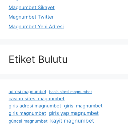
Magnumbet Şikayet
Magnumbet Twitter
Magnumbet Yeni Adresi
Etiket Bulutu
adresi magnumbet
bahis sitesi magnumbet
casino sitesi magnumbet
giris adresi magnumbet
girisi magnumbet
giris yap magnumbet
giris magnumbet
kayit magnumbet
güncel magnumbet