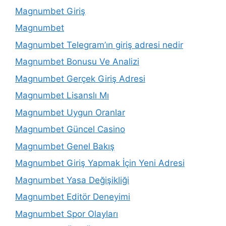
Magnumbet Giriş
Magnumbet
Magnumbet Telegram’ın giriş adresi nedir
Magnumbet Bonusu Ve Analizi
Magnumbet Gerçek Giriş Adresi
Magnumbet Lisanslı Mı
Magnumbet Uygun Oranlar
Magnumbet Güncel Casino
Magnumbet Genel Bakış
Magnumbet Giriş Yapmak İçin Yeni Adresi
Magnumbet Yasa Değişikliği
Magnumbet Editör Deneyimi
Magnumbet Spor Olayları