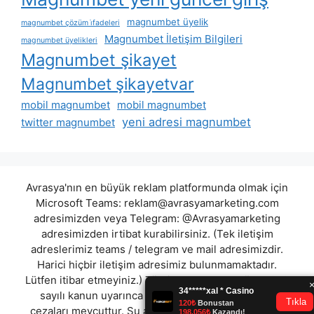
magnumbet üyelik
magnumbet çözüm i̇fadeleri
Magnumbet İletişim Bilgileri
magnumbet üyelikleri
Magnumbet şikayet
Magnumbet şikayetvar
mobil magnumbet
mobil magnumbet
yeni adresi magnumbet
twitter magnumbet
Avrasya'nın en büyük reklam platformunda olmak için
Microsoft Teams:
reklam@avrasyamarketing.com
adresimizden veya Telegram: @Avrasyamarketing
adresimizden irtibat kurabilirsiniz. (Tek iletişim
adreslerimiz teams / telegram ve mail adresimizdir.
Harici hiçbir iletişim adresimiz bulunmamaktadır.
Lütfen itibar etmeyiniz.) Türkiye yasalarına göre 7258
sayılı kanun uyarınca yasa dışı bahis oynamanın
cezaları mevcuttur. Şu an bulunduğunuz site hiç bir