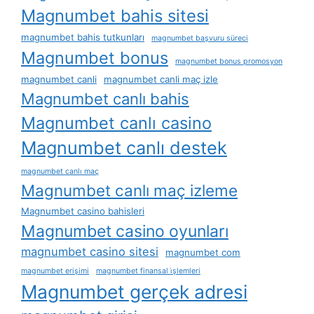
Magnumbet bahis sitesi
magnumbet bahis tutkunları
magnumbet başvuru süreci
Magnumbet bonus
magnumbet bonus promosyon
magnumbet canli
magnumbet canli maç izle
Magnumbet canlı bahis
Magnumbet canlı casino
Magnumbet canlı destek
magnumbet canlı maç
Magnumbet canlı maç izleme
Magnumbet casino bahisleri
Magnumbet casino oyunları
magnumbet casino sitesi
magnumbet com
magnumbet erişimi
magnumbet finansal i̇şlemleri
Magnumbet gerçek adresi