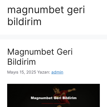
magnumbet geri
bildirim
Magnumbet Geri
Bildirim
Mayıs 15, 2025
Yazarı:
admin