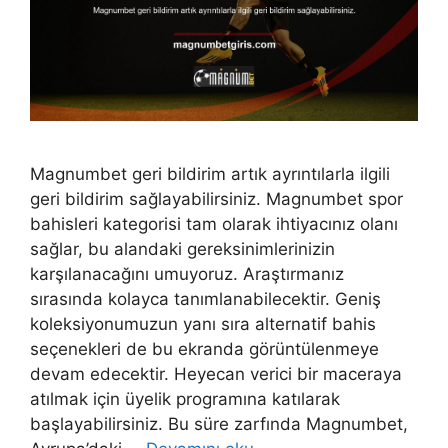
Magnumbet geri bildirim artık ayrıntılarla ilgili
geri bildirim sağlayabilirsiniz. Magnumbet spor
bahisleri kategorisi tam olarak ihtiyacınız olanı
sağlar, bu alandaki gereksinimlerinizin
karşılanacağını umuyoruz. Araştırmanız
sırasında kolayca tanımlanabilecektir. Geniş
koleksiyonumuzun yanı sıra alternatif bahis
seçenekleri de bu ekranda görüntülenmeye
devam edecektir. Heyecan verici bir maceraya
atılmak için üyelik programına katılarak
başlayabilirsiniz. Bu süre zarfında Magnumbet,