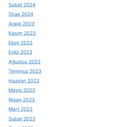
Şubat 2024
Ocak 2024
Aralık 2023
Kasım 2023
Ekim 2023
Eylül 2023
Ağustos 2023
Temmuz 2023
Haziran 2023
Mayıs 2023
Nisan 2023
Mart 2023
Şubat 2023