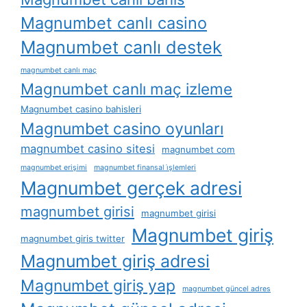
Magnumbet canlı casino
Magnumbet canlı destek
magnumbet canlı maç
Magnumbet canlı maç izleme
Magnumbet casino bahisleri
Magnumbet casino oyunları
magnumbet casino sitesi
magnumbet com
magnumbet erişimi
magnumbet finansal i̇şlemleri
Magnumbet gerçek adresi
magnumbet girisi
magnumbet girisi
Magnumbet giriş
magnumbet giris twitter
Magnumbet giriş adresi
Magnumbet giriş yap
magnumbet güncel adres