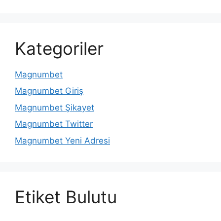
Kategoriler
Magnumbet
Magnumbet Giriş
Magnumbet Şikayet
Magnumbet Twitter
Magnumbet Yeni Adresi
Etiket Bulutu