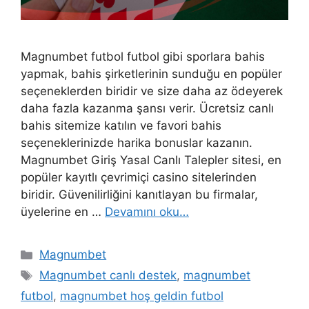
Magnumbet futbol futbol gibi sporlara bahis
yapmak, bahis şirketlerinin sunduğu en popüler
seçeneklerden biridir ve size daha az ödeyerek
daha fazla kazanma şansı verir. Ücretsiz canlı
bahis sitemize katılın ve favori bahis
seçeneklerinizde harika bonuslar kazanın.
Magnumbet Giriş Yasal Canlı Talepler sitesi, en
popüler kayıtlı çevrimiçi casino sitelerinden
biridir. Güvenilirliğini kanıtlayan bu firmalar,
üyelerine en …
Devamını oku…
Kategoriler
Magnumbet
Etiketler
Magnumbet canlı destek
,
magnumbet
futbol
,
magnumbet hoş geldin futbol