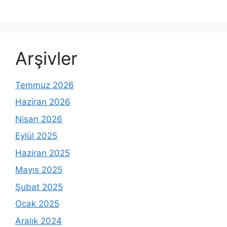
Arşivler
Temmuz 2026
Haziran 2026
Nisan 2026
Eylül 2025
Haziran 2025
Mayıs 2025
Şubat 2025
Ocak 2025
Aralık 2024