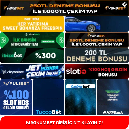
×
MAGNUMBET GİRİŞ İÇİN TIKLAYINIZ!