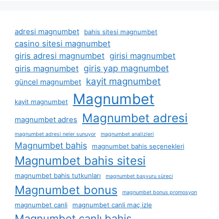
adresi magnumbet
bahis sitesi magnumbet
casino sitesi magnumbet
giris adresi magnumbet
girisi magnumbet
giris yap magnumbet
giris magnumbet
kayit magnumbet
güncel magnumbet
Magnumbet
kayit magnumbet
Magnumbet adresi
magnumbet adres
magnumbet adresi neler sunuyor
magnumbet analizleri
Magnumbet bahis
magnumbet bahis seçenekleri
Magnumbet bahis sitesi
magnumbet bahis tutkunları
magnumbet başvuru süreci
Magnumbet bonus
magnumbet bonus promosyon
magnumbet canli
magnumbet canli maç izle
Magnumbet canlı bahis