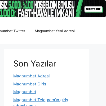
numbet Twitter
Magnumbet Yeni Adresi
Son Yazılar
Magnumbet Adresi
Magnumbet Giriş
Magnumbet
Magnumbet Telegram’ın giriş
adresi nedir