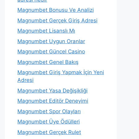
Magnumbet Bonusu Ve Analizi
Magnumbet Gerçek Giriş Adresi
Magnumbet Lisanslı Mı
Magnumbet Uygun Oranlar
Magnumbet Güncel Casino
Magnumbet Genel Bakış
Magnumbet Giriş Yapmak İçin Yeni
Adresi
Magnumbet Yasa Değişikliği
Magnumbet Editör Deneyimi
Magnumbet Spor Olayları
Magnumbet Üye Ödülleri
Magnumbet Gerçek Rulet