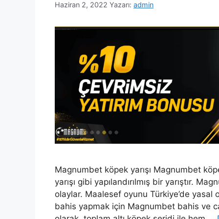
Haziran 2, 2022
Yazarı:
admin
Magnumbet köpek yarışı Magnumbet köpek ya
yarışı gibi yapılandırılmış bir yarıştır. Ma
olaylar. Maalesef oyunu Türkiye’de yasal 
bahis yapmak için Magnumbet bahis ve cas
olarak, toplam altı köpek şeridi ile hem …