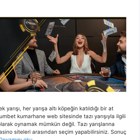
rışı, her yarışa altı köpeğin katıldığı bir at
gnumbet kumarhane web sitesinde tazı yarışıyla ilgili
olarak oynamak mümkün değil. Tazı yarışlarına
ino siteleri arasından seçim yapabilirsiniz. Sonuç
Devamını oku…