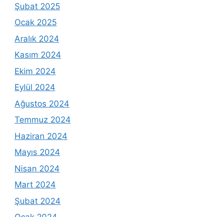
Şubat 2025
Ocak 2025
Aralık 2024
Kasım 2024
Ekim 2024
Eylül 2024
Ağustos 2024
Temmuz 2024
Haziran 2024
Mayıs 2024
Nisan 2024
Mart 2024
Şubat 2024