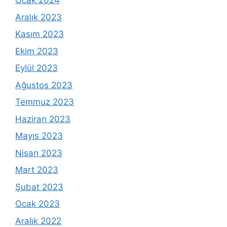
Ocak 2024
Aralık 2023
Kasım 2023
Ekim 2023
Eylül 2023
Ağustos 2023
Temmuz 2023
Haziran 2023
Mayıs 2023
Nisan 2023
Mart 2023
Şubat 2023
Ocak 2023
Aralık 2022