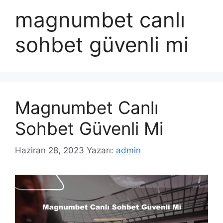
magnumbet canlı
sohbet güvenli mi
Magnumbet Canlı
Sohbet Güvenli Mi
Haziran 28, 2023
Yazarı:
admin