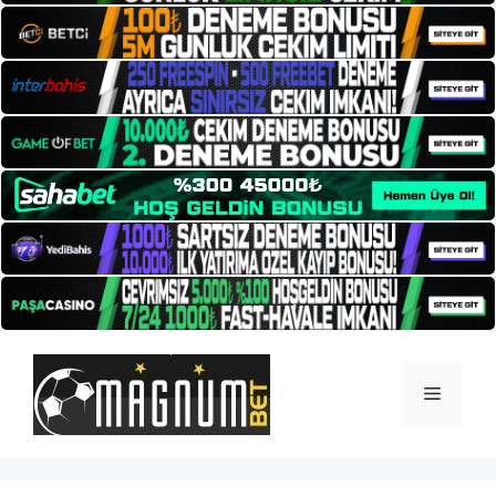
İçeriğe
atla
Menü