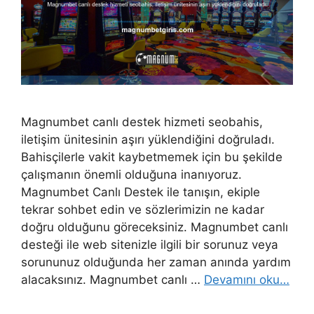
Magnumbet canlı destek hizmeti seobahis,
iletişim ünitesinin aşırı yüklendiğini doğruladı.
Bahisçilerle vakit kaybetmemek için bu şekilde
çalışmanın önemli olduğuna inanıyoruz.
Magnumbet Canlı Destek ile tanışın, ekiple
tekrar sohbet edin ve sözlerimizin ne kadar
doğru olduğunu göreceksiniz. Magnumbet canlı
desteği ile web sitenizle ilgili bir sorunuz veya
sorununuz olduğunda her zaman anında yardım
alacaksınız. Magnumbet canlı …
Devamını oku…