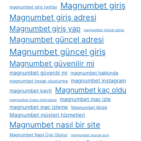
Magnumbet giriş
magnumbet giris twitter
Magnumbet giriş adresi
Magnumbet giriş yap
magnumbet güncel adres
Magnumbet güncel adresi
Magnumbet güncel giriş
Magnumbet güvenilir mi
magnumbet güvenlir mi
magnumbet hakkında
magnumbet instagram
magnumbet hesap oluşturma
Magnumbet kaç oldu
magnumbet kayit
magnumbet maç izle
magnumbet lisans doğrulama
magnumbet maç izleme
Magnumbet Mobil
Magnumbet müşteri hizmetleri
Magnumbet nasıl bir site
Magnumbet Nasıl Üye Olunur
magnumbet oturum açın