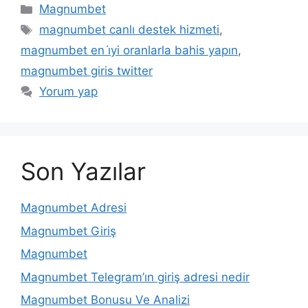
Kategoriler
Magnumbet
Etiketler
magnumbet canlı destek hizmeti
,
magnumbet en i̇yi oranlarla bahis yapın
,
magnumbet giris twitter
Yorum yap
Son Yazılar
Magnumbet Adresi
Magnumbet Giriş
Magnumbet
Magnumbet Telegram’ın giriş adresi nedir
Magnumbet Bonusu Ve Analizi