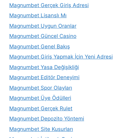
Magnumbet Gerçek Giriş Adresi
Magnumbet Lisanslı Mı
Magnumbet Uygun Oranlar
Magnumbet Güncel Casino
Magnumbet Genel Bakış
Magnumbet Giriş Yapmak İçin Yeni Adresi
Magnumbet Yasa Değişikliği
Magnumbet Editör Deneyimi
Magnumbet Spor Olayları
Magnumbet Üye Ödülleri
Magnumbet Gerçek Rulet
Magnumbet Depozito Yöntemi
Magnumbet Site Kusurları