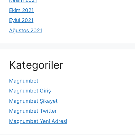
Kasım 2021
Ekim 2021
Eylül 2021
Ağustos 2021
Kategoriler
Magnumbet
Magnumbet Giriş
Magnumbet Şikayet
Magnumbet Twitter
Magnumbet Yeni Adresi