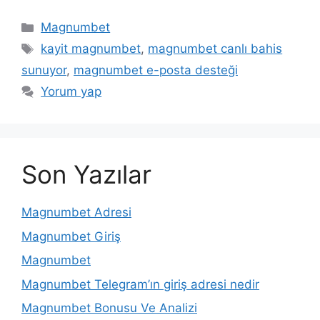
Kategoriler
Magnumbet
Etiketler
kayit magnumbet
,
magnumbet canlı bahis
sunuyor
,
magnumbet e-posta desteği
Yorum yap
Son Yazılar
Magnumbet Adresi
Magnumbet Giriş
Magnumbet
Magnumbet Telegram’ın giriş adresi nedir
Magnumbet Bonusu Ve Analizi