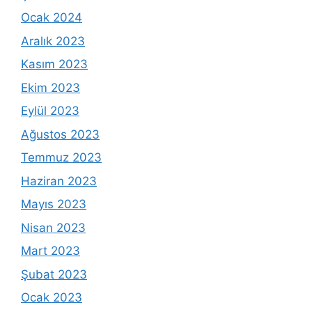
Ocak 2024
Aralık 2023
Kasım 2023
Ekim 2023
Eylül 2023
Ağustos 2023
Temmuz 2023
Haziran 2023
Mayıs 2023
Nisan 2023
Mart 2023
Şubat 2023
Ocak 2023