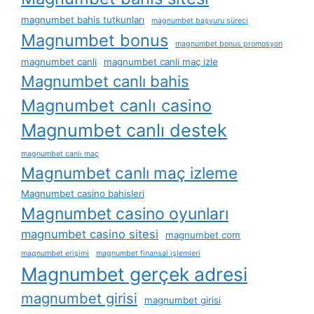
magnumbet bahis tutkunları
magnumbet başvuru süreci
Magnumbet bonus
magnumbet bonus promosyon
magnumbet canli
magnumbet canli maç izle
Magnumbet canlı bahis
Magnumbet canlı casino
Magnumbet canlı destek
magnumbet canlı maç
Magnumbet canlı maç izleme
Magnumbet casino bahisleri
Magnumbet casino oyunları
magnumbet casino sitesi
magnumbet com
magnumbet erişimi
magnumbet finansal i̇şlemleri
Magnumbet gerçek adresi
magnumbet girisi
magnumbet girisi