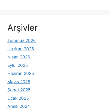
Arşivler
Temmuz 2026
Haziran 2026
Nisan 2026
Eylül 2025
Haziran 2025
Mayıs 2025
Şubat 2025
Ocak 2025
Aralık 2024