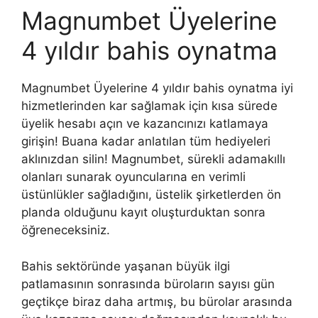
Magnumbet Üyelerine
4 yıldır bahis oynatma
Magnumbet Üyelerine 4 yıldır bahis oynatma iyi
hizmetlerinden kar sağlamak için kısa sürede
üyelik hesabı açın ve kazancınızı katlamaya
girişin! Buana kadar anlatılan tüm hediyeleri
aklınızdan silin! Magnumbet, sürekli adamakıllı
olanları sunarak oyuncularına en verimli
üstünlükler sağladığını, üstelik şirketlerden ön
planda olduğunu kayıt oluşturduktan sonra
öğreneceksiniz.
Bahis sektöründe yaşanan büyük ilgi
patlamasının sonrasında büroların sayısı gün
geçtikçe biraz daha artmış, bu bürolar arasında