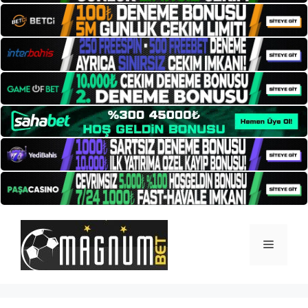
İçeriğe
atla
Menü