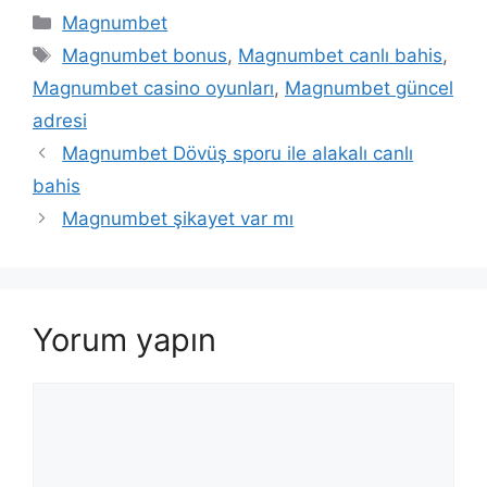
Kategoriler
Magnumbet
Etiketler
Magnumbet bonus
,
Magnumbet canlı bahis
,
Magnumbet casino oyunları
,
Magnumbet güncel
adresi
Magnumbet Dövüş sporu ile alakalı canlı
bahis
Magnumbet şikayet var mı
Yorum yapın
Yorum