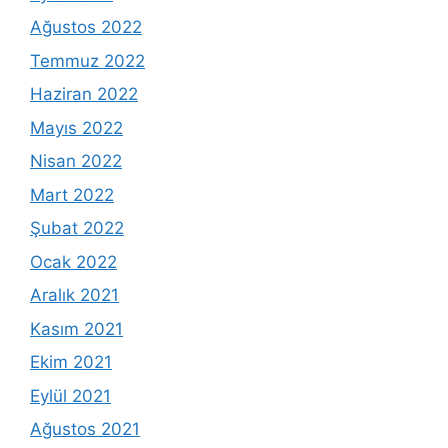
Ağustos 2022
Temmuz 2022
Haziran 2022
Mayıs 2022
Nisan 2022
Mart 2022
Şubat 2022
Ocak 2022
Aralık 2021
Kasım 2021
Ekim 2021
Eylül 2021
Ağustos 2021