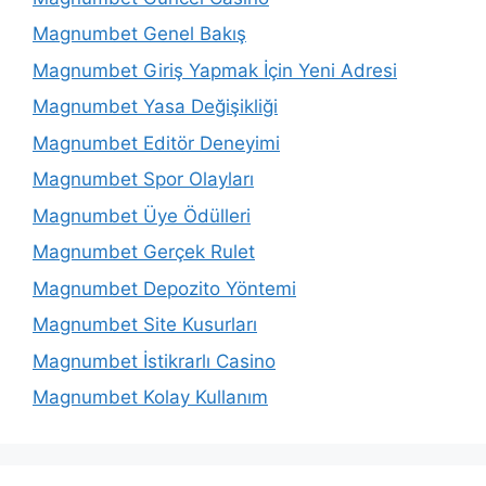
Magnumbet Genel Bakış
Magnumbet Giriş Yapmak İçin Yeni Adresi
Magnumbet Yasa Değişikliği
Magnumbet Editör Deneyimi
Magnumbet Spor Olayları
Magnumbet Üye Ödülleri
Magnumbet Gerçek Rulet
Magnumbet Depozito Yöntemi
Magnumbet Site Kusurları
Magnumbet İstikrarlı Casino
Magnumbet Kolay Kullanım