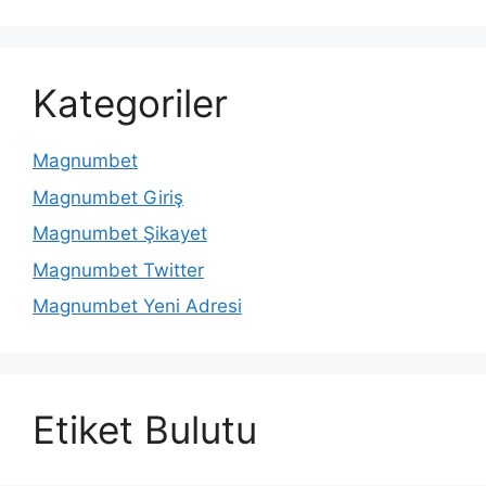
Kategoriler
Magnumbet
Magnumbet Giriş
Magnumbet Şikayet
Magnumbet Twitter
Magnumbet Yeni Adresi
Etiket Bulutu