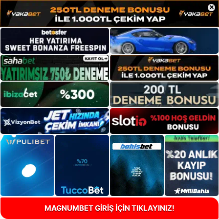
×
MAGNUMBET GİRİŞ İÇİN TIKLAYINIZ!