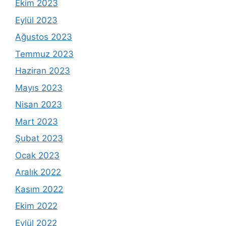
Ekim 2023
Eylül 2023
Ağustos 2023
Temmuz 2023
Haziran 2023
Mayıs 2023
Nisan 2023
Mart 2023
Şubat 2023
Ocak 2023
Aralık 2022
Kasım 2022
Ekim 2022
Eylül 2022