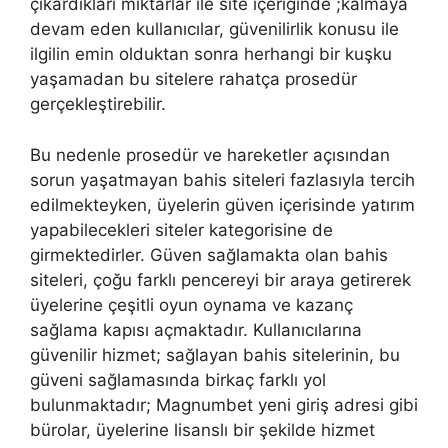
çıkardıkları miktarlar ile site içeriğinde ;kalmaya
devam eden kullanıcılar, güvenilirlik konusu ile
ilgilin emin olduktan sonra herhangi bir kuşku
yaşamadan bu sitelere rahatça prosedür
gerçekleştirebilir.
Bu nedenle prosedür ve hareketler açısından
sorun yaşatmayan bahis siteleri fazlasıyla tercih
edilmekteyken, üyelerin güven içerisinde yatırım
yapabilecekleri siteler kategorisine de
girmektedirler. Güven sağlamakta olan bahis
siteleri, çoğu farklı pencereyi bir araya getirerek
üyelerine çeşitli oyun oynama ve kazanç
sağlama kapısı açmaktadır. Kullanıcılarına
güvenilir hizmet; sağlayan bahis sitelerinin, bu
güveni sağlamasında birkaç farklı yol
bulunmaktadır; Magnumbet yeni giriş adresi gibi
bürolar, üyelerine lisanslı bir şekilde hizmet