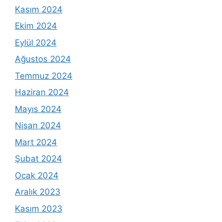
Kasım 2024
Ekim 2024
Eylül 2024
Ağustos 2024
Temmuz 2024
Haziran 2024
Mayıs 2024
Nisan 2024
Mart 2024
Şubat 2024
Ocak 2024
Aralık 2023
Kasım 2023