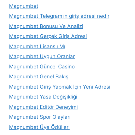
Magnumbet
Magnumbet Telegram’ın giriş adresi nedir
Magnumbet Bonusu Ve Analizi
Magnumbet Gerçek Giriş Adresi
Magnumbet Lisanslı Mı
Magnumbet Uygun Oranlar
Magnumbet Güncel Casino
Magnumbet Genel Bakış
Magnumbet Giriş Yapmak İçin Yeni Adresi
Magnumbet Yasa Değişikliği
Magnumbet Editör Deneyimi
Magnumbet Spor Olayları
Magnumbet Üye Ödülleri