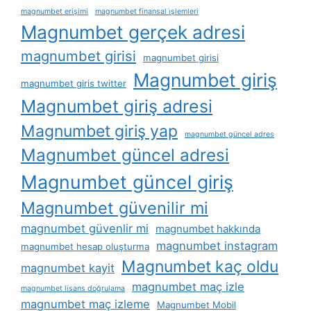
magnumbet erişimi
magnumbet finansal i̇şlemleri
Magnumbet gerçek adresi
magnumbet girisi
magnumbet girisi
Magnumbet giriş
magnumbet giris twitter
Magnumbet giriş adresi
Magnumbet giriş yap
magnumbet güncel adres
Magnumbet güncel adresi
Magnumbet güncel giriş
Magnumbet güvenilir mi
magnumbet güvenlir mi
magnumbet hakkında
magnumbet instagram
magnumbet hesap oluşturma
Magnumbet kaç oldu
magnumbet kayit
magnumbet maç izle
magnumbet lisans doğrulama
magnumbet maç izleme
Magnumbet Mobil