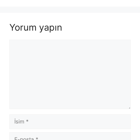
Yorum yapın
Yorum
İsim
E-