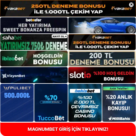
×
MAGNUMBET GİRİŞ İÇİN TIKLAYINIZ!