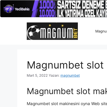
İçeriğe
atla
Magnu
Magnumbet slot 
Mart 5, 2022
Yazarı:
magnumbet
Magnumbet slot mak
Magnumbet slot makinesini oyna Web sites