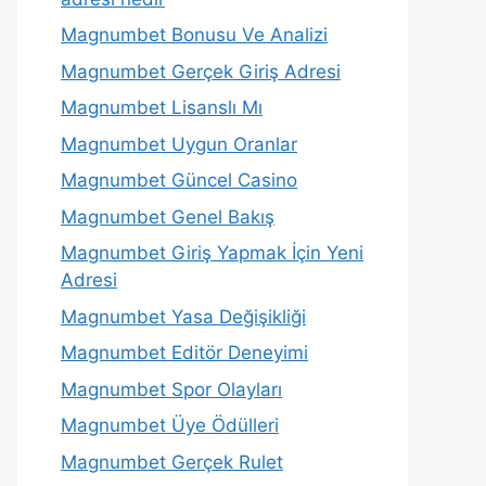
Magnumbet Bonusu Ve Analizi
Magnumbet Gerçek Giriş Adresi
Magnumbet Lisanslı Mı
Magnumbet Uygun Oranlar
Magnumbet Güncel Casino
Magnumbet Genel Bakış
Magnumbet Giriş Yapmak İçin Yeni
Adresi
Magnumbet Yasa Değişikliği
Magnumbet Editör Deneyimi
Magnumbet Spor Olayları
Magnumbet Üye Ödülleri
Magnumbet Gerçek Rulet