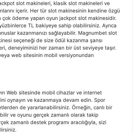
ackpot slot makineleri, klasik slot makineleri ve
unlarını içerir. Her tür slot makinesinin kendine özgü
e en çok ödeme yapan oyun jackpot slot makinesidir.
üzbinlerce TL bakiyeye sahip olabilirsiniz. Ayrıca
bonuslar kazanmanızı sağlayabilir. Magnumbet slot
kinesi seçeneği de size ödül kazanma şansı
eri, deneyiminizi her zaman bir üst seviyeye taşır.
 veya web sitesinin mobil versiyonundan
 Web sitesinde mobil cihazlar ve internet
erini oynayın ve kazanmaya devam edin. Spor
lerden de yararlanabilirsiniz. Örneğin, canlı bir
abilir ve oyunu gerçek zamanlı olarak takip
ek zamanlı destek programı aracılığıyla, sizi
irsiniz.