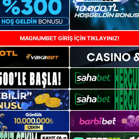
MAGNUMBET GİRİŞ İÇİN TIKLAYINIZ!