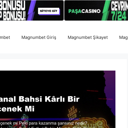
mbet
Magnumbet Giriş
Magnumbet Şikayet
Mag