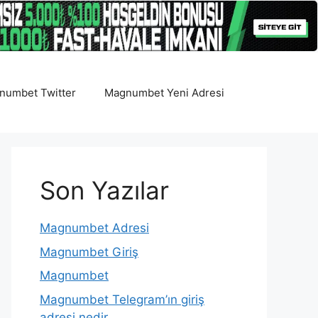
numbet Twitter
Magnumbet Yeni Adresi
Son Yazılar
Magnumbet Adresi
Magnumbet Giriş
Magnumbet
Magnumbet Telegram’ın giriş
adresi nedir