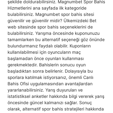
şekilde doldurabilirsiniz. Magnumbet Spor Bahis
Hizmetlerini ana sayfada ilk kategoride
bulabilirsiniz. Magnumbet spor bahis sitesi
güvenilir ve güvenilir midir? Ülkemizdeki Bet
web sitesinde spor bahis seçeneklerini de
bulabilirsiniz. Yarışma öncesinde kuponunuzu
tamamlarken bu alternatif seçeneği göz önünde
bulundurmanız faydalı olabilir. Kuponların
kullanılabilmesi için oyuncuların maç
başlamadan önce oyunları kullanması
gerekmektedir. Bahislerin sonucu oyun
başladıktan sonra belirlenir. Dolayısıyla bu
sporlara katılmak istiyorsanız, önemli Canlı
Bahis Ofisi uygulamasından avantajlardan
yararlanabilirsiniz. Yarış duyuruları ve
istatistiksel anketler hakkında bilgi vererek yarış
öncesinde güncel kalmanızı sağlar. Sonuç
olarak, alternatif spor bahis stratejileri hakkında