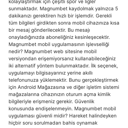
kolaylaştırmak için çeşitli spor ve ligler
sunmaktadır. Magnumbet kaydolmak yalnızca 5
dakikanızı gerektiren hızlı bir işlemdir. Gerekli
tüm bilgileri girdikten sonra mobil cihazınıza kısa
bir mesaj gönderilecektir. Bu mesajı
onayladığınızda aboneliğiniz kesinleşecektir.
Magnumbet mobil uygulamasının işlevselliği
nedir? Magnumbet web sitesine mobil
versiyondan erişemiyorsanız kullanabileceğiniz
iki alternatif yöntem bulunmaktadır. İlk seçenek,
uygulamayı bilgisayarınız yerine akıllı
telefonunuza yüklemektir. Bunu gerçekleştirmek
için Android Mağazasına ve diğer işletim sistemi
mağazalarına cihazınızın oturum açma kimlik
bilgileriyle erişmeniz gerekir. Güvenlik
konusunda endişelenmeyin. Magnumbet mobil
uygulaması güvenli midir? Hareket halindeyken
hiçbir soru sorulmadan bahis oynamak