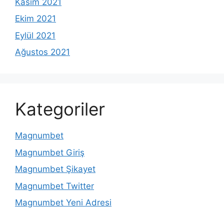
Kasım 2021
Ekim 2021
Eylül 2021
Ağustos 2021
Kategoriler
Magnumbet
Magnumbet Giriş
Magnumbet Şikayet
Magnumbet Twitter
Magnumbet Yeni Adresi