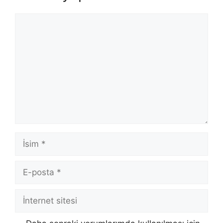
Yorum
İsim
E-
posta
İnternet
sitesi