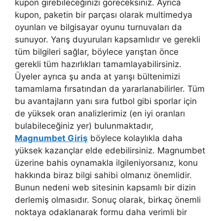
kupon girebileceğinizi göreceksiniz. Ayrıca
kupon, paketin bir parçası olarak multimedya
oyunları ve bilgisayar oyunu turnuvaları da
sunuyor. Yarış duyuruları kapsamlıdır ve gerekli
tüm bilgileri sağlar, böylece yarıştan önce
gerekli tüm hazırlıkları tamamlayabilirsiniz.
Üyeler ayrıca şu anda at yarışı bültenimizi
tamamlama fırsatından da yararlanabilirler. Tüm
bu avantajların yanı sıra futbol gibi sporlar için
de yüksek oran analizlerimiz (en iyi oranları
bulabileceğiniz yer) bulunmaktadır,
Magnumbet Giriş
böylece kolaylıkla daha
yüksek kazançlar elde edebilirsiniz. Magnumbet
üzerine bahis oynamakla ilgileniyorsanız, konu
hakkında biraz bilgi sahibi olmanız önemlidir.
Bunun nedeni web sitesinin kapsamlı bir dizin
derlemiş olmasıdır. Sonuç olarak, birkaç önemli
noktaya odaklanarak formu daha verimli bir