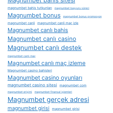
Magnumbet bahis sitesi
magnumbet bahis tutkunları
magnumbet başvuru süreci
Magnumbet bonus
magnumbet bonus promosyon
magnumbet canli
magnumbet canli maç izle
Magnumbet canlı bahis
Magnumbet canlı casino
Magnumbet canlı destek
magnumbet canlı maç
Magnumbet canlı maç izleme
Magnumbet casino bahisleri
Magnumbet casino oyunları
magnumbet casino sitesi
magnumbet com
magnumbet erişimi
magnumbet finansal i̇şlemleri
Magnumbet gerçek adresi
magnumbet girisi
magnumbet girisi