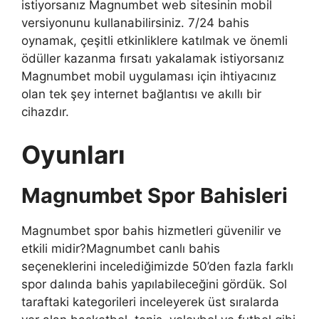
istiyorsanız Magnumbet web sitesinin mobil
versiyonunu kullanabilirsiniz. 7/24 bahis
oynamak, çeşitli etkinliklere katılmak ve önemli
ödüller kazanma fırsatı yakalamak istiyorsanız
Magnumbet mobil uygulaması için ihtiyacınız
olan tek şey internet bağlantısı ve akıllı bir
cihazdır.
Oyunları
Magnumbet Spor Bahisleri
Magnumbet spor bahis hizmetleri güvenilir ve
etkili midir?Magnumbet canlı bahis
seçeneklerini incelediğimizde 50’den fazla farklı
spor dalında bahis yapılabileceğini gördük. Sol
taraftaki kategorileri inceleyerek üst sıralarda